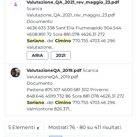
Valutazione_QA_2021_rev_maggio_23.pdf
Scarica
Valutazione_QA_2021_rev_maggio_23.pdf
Documento
4636.633 338 Sant'Elia Fiumerapido 904.544
4608.891 72 Sora 881.078 4626.31 272
Soriano
...del
Cimino
770.755 4703.46 296
Valutazione...
ARIA
2021
ValutazioneQA_2019.pdf
Scarica
ValutazioneQA_2019.pdf
Documento
Pastena 875.107 4600.581 302 Priverno
848.646 4599.732 86 Sora 881.078 4626.31 272
Soriano
...del
Cimino
770.755 4703.46 296
Valmontone 826.371...
5 Elementi
Mostrati 76 - 80 su 411 risultati.
Per pagina