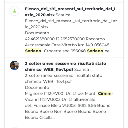
Elenco_dei_siti_presenti_sul_territorio_del_L
azio_2020.xlsx
Scarica
Elenco_dei_siti_presenti_sul_territorio_del_Laz
io_2020.xlsx
Documento
42.4621580000 12.2652530000 Raccordo
Autostradale Orte-Viterbo km 14,9 056048
Soriano
...Crocetta snc 056048
Soriano
nel...
2_sotterranee_sessennio_risultati stato
chimico_WEB_Rev1.pdf
Scarica
2_sotterranee_sessennio_risultati stato
chimico_WEB_Rev1.pdf
Documento
Mignone IT12-AV001 Unità dei Monti
Cimini
-
Vicani IT12-VU003 Unità alluvionale
del...Fornace Blera VU003_S012 S.56 Buono
Buono Buono Non Buono Buono Buono
Buono Cicella...