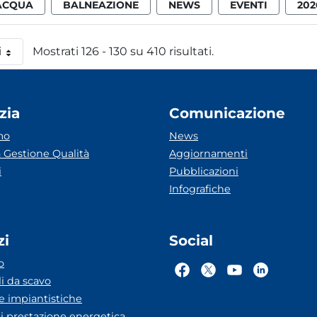
ACQUA
BALNEAZIONE
NEWS
EVENTI
202
i
Mostrati 126 - 130 su 410 risultati.
 pagina
zia
Comunicazione
mo
News
 Gestione Qualità
Aggiornamenti
i
Pubblicazioni
Infografiche
zi
Social
o
li da scavo
he impiantistiche
ti prestazione energetica