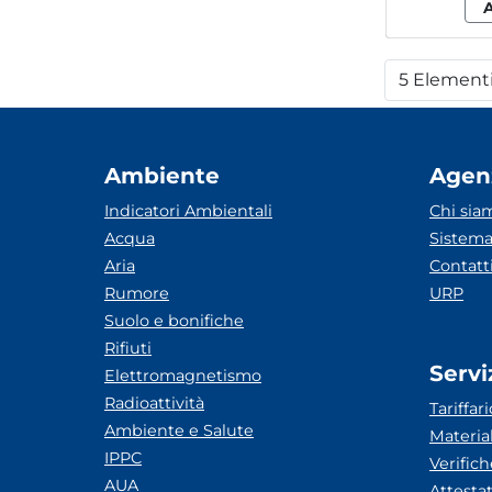
5 Element
Per
Ambiente
Agen
Indicatori Ambientali
Chi sia
Acqua
Sistema
Aria
Contatt
Rumore
URP
Suolo e bonifiche
Rifiuti
Servi
Elettromagnetismo
Radioattività
Tariffari
Ambiente e Salute
Materia
IPPC
Verific
AUA
Attesta