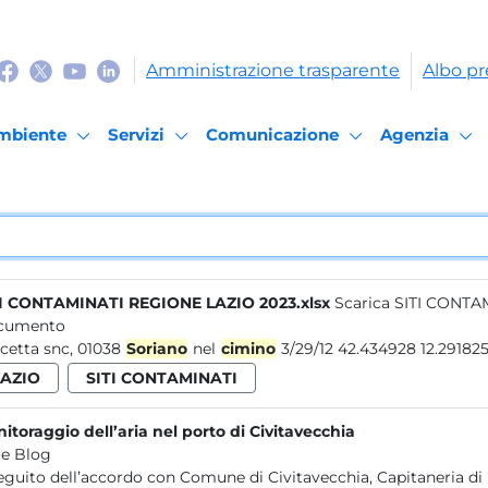
Amministrazione trasparente
Albo pr
mbiente
Servizi
Comunicazione
Agenzia
I CONTAMINATI REGIONE LAZIO 2023.xlsx
Scarica SITI CONTA
cumento
cetta snc, 01038
Soriano
nel
cimino
3/29/12 42.434928 12.291
LAZIO
SITI CONTAMINATI
itoraggio dell’aria nel porto di Civitavecchia
e Blog
eguito dell’accordo con Comune di Civitavecchia, Capitaneria di 