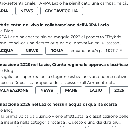
tro-settentrionale, l’ARPA Lazio ha pianificato una campagna di..
ARIA
NEWS
CIVITAVECCHIA
bris: entra nel vivo la collaborazione dell’ARPA Lazio
e Blog
RPA Lazio ha aderito sin da maggio 2022 al progetto “Thybris – il 
anni conduce una ricerca originale e innovativa da lui stesso...
ACQUA
NEWS
ROMA
VocabolarioArpa:
NOTIZIE
neazione 2025 nel Lazio, Giunta regionale approva classifica
e Blog
a vigilia dell’apertura della stagione estiva arrivano buone notizi
ncesco Rocca, su proposta dell’assessore all’Ambiente, al...
BALNEAZIONE
NEWS
MARE
LAZIO
2025
neazione 2026 nel Lazio: nessun’acqua di qualità scarsa
e Blog
 la prima volta da quando viene effettuata la classificazione dell
ta inserita nella categoria “scarsa”. Questo è uno dei dati più...