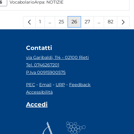
6
VocabolarioArpa:
NOTIZIE
1
...
25
26
27
...
82
Pagina
Pagine intermedie
Pagina
Pagina
Pagina
Pagine interm
Pagina
Contatti
via Garibaldi, 114 - 02100 Rieti
Tel. 0746267201
P.Iva 00915900575
-
-
-
PEC
Email
URP
Feedback
Accessibilità
Accedi