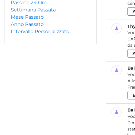
Passate 24 Ore
cen
Settimana Passata
Mese Passato
Anno Passato
Thy
Intervallo Personalizzato…
Voc
L’A
da 
Bal
Voc
All
Fra
Bal
Voc
Per
sta