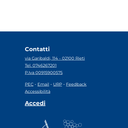
Contatti
via Garibaldi, 114 - 02100 Rieti
Tel. 0746267201
P.Iva 00915900575
-
-
-
PEC
Email
URP
Feedback
Accessibilità
Accedi