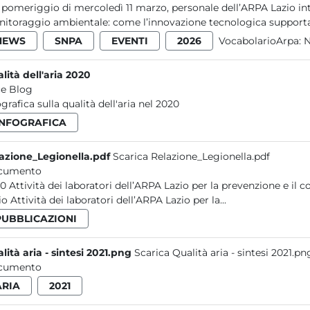
 pomeriggio di mercoledì 11 marzo, personale dell’ARPA Lazio int
itoraggio ambientale: come l’innovazione tecnologica supporta le
NEWS
SNPA
EVENTI
2026
VocabolarioArpa:
N
lità dell'aria 2020
e Blog
ografica sulla qualità dell'aria nel 2020
INFOGRAFICA
azione_Legionella.pdf
Scarica Relazione_Legionella.pdf
cumento
 contaminazioni ambientali da Legionella nel
Lazio Attività dei laboratori dell’ARPA Lazio per la...
PUBBLICAZIONI
lità aria - sintesi 2021.png
Scarica Qualità aria - sintesi 2021.pn
cumento
ARIA
2021