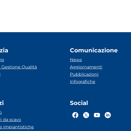
zia
Comunicazione
mo
News
 Gestione Qualità
Aggiornamenti
i
Pubblicazioni
Infografiche
zi
Social
o
li da scavo
he impiantistiche