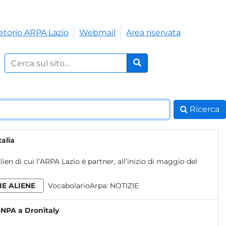
etorio ARPA Lazio
Webmail
Area riservata
Cerca nel sito:
Cerca
Ricerca
talia
en di cui l’ARPA Lazio è partner, all’inizio di maggio del
IE ALIENE
VocabolarioArpa:
NOTIZIE
SNPA a Dronitaly