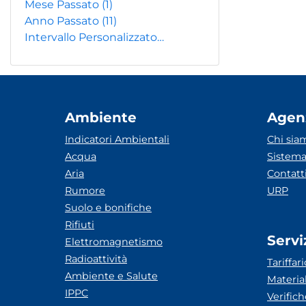
Mese Passato
(1)
Anno Passato
(11)
Intervallo Personalizzato…
Ambiente
Agen
Indicatori Ambientali
Chi sia
Acqua
Sistema
Aria
Contatt
Rumore
URP
Suolo e bonifiche
Rifiuti
Servi
Elettromagnetismo
Radioattività
Tariffari
Ambiente e Salute
Materia
IPPC
Verific