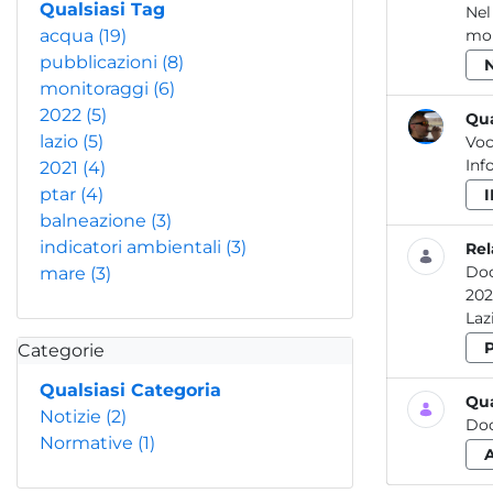
Qualsiasi Tag
Nel
acqua
(19)
mon
pubblicazioni
(8)
monitoraggi
(6)
2022
(5)
Qua
lazio
(5)
Voc
Inf
2021
(4)
ptar
(4)
balneazione
(3)
indicatori ambientali
(3)
Rel
Do
mare
(3)
2020 Attività dei laboratori dell’ARPA Lazio per la prevenzione e il controllo delle
Categorie
Qualsiasi Categoria
Qua
Notizie
(2)
Do
Normative
(1)