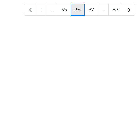
1
...
35
36
37
...
83
Pagina
Pagine intermedie
Pagina
Pagina
Pagina
Pagine interm
Pagina