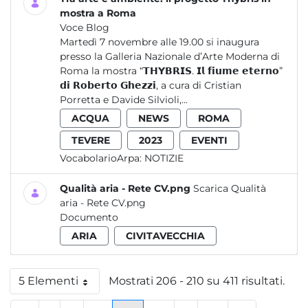
mostra a Roma
Voce Blog
Martedì 7 novembre alle 19.00 si inaugura
presso la Galleria Nazionale d’Arte Moderna di
Roma la mostra “𝗧𝗛𝗬𝗕𝗥𝗜𝗦. 𝗜𝗹 𝗳𝗶𝘂𝗺𝗲 𝗲𝘁𝗲𝗿𝗻𝗼”
𝗱𝗶 𝗥𝗼𝗯𝗲𝗿𝘁𝗼 𝗚𝗵𝗲𝘇𝘇𝗶, a cura di Cristian
Porretta e Davide Silvioli,...
ACQUA
NEWS
ROMA
TEVERE
2023
EVENTI
VocabolarioArpa:
NOTIZIE
Qualità aria - Rete CV.png
Scarica Qualità
aria - Rete CV.png
Documento
ARIA
CIVITAVECCHIA
5 Elementi
Mostrati 206 - 210 su 411 risultati.
Per pagina