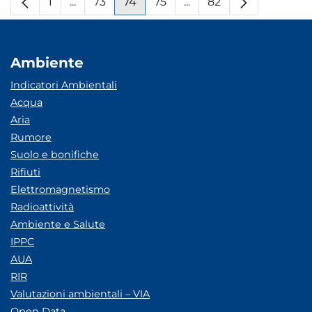
1
...
73
74
75
...
82
Pagina
Pagine intermedie
Pagina
Pagina
Pagina
Pagine intermedie
Pagina
Ambiente
Indicatori Ambientali
Acqua
Aria
Rumore
Suolo e bonifiche
Rifiuti
Elettromagnetismo
Radioattività
Ambiente e Salute
IPPC
AUA
RIR
Valutazioni ambientali – VIA
Open Data