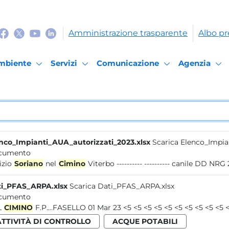
Amministrazione trasparente
Albo pr
mbiente
Servizi
Comunicazione
Agenzia
nco_Impianti_AUA_autorizzati_2023.xlsx
Scarica Elenco_Impia
cumento
izio
Soriano
nel
Cimino
Viterbo ---------- ---------- canile DD NRG
i_PFAS_ARPA.xlsx
Scarica Dati_PFAS_ARPA.xlsx
cumento
L
CIMINO
ATTIVITÀ DI CONTROLLO
ACQUE POTABILI