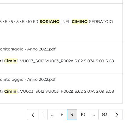
PUBBLICA-VIA ISOLA FARNESE 21 Mar 22 <20 <5 <5 <5 <5 <5 <5 <5 <5 <5 <5 <5 <5 <10 FR
SORIANO
...NEL
CIMINO
SERBATOIO
monitoraggio - Anno 2022.pdf
dei Monti
Cimini
...VU003_S012 VU003_P002∆ S.62 S.07A S.09 S.08
monitoraggio - Anno 2022.pdf
dei Monti
Cimini
...VU003_S012 VU003_P002∆ S.62 S.07A S.09 S.08
1
...
8
9
10
...
83
Pagina
Pagine intermedie
Pagina
Pagina
Pagina
Pagine interm
Pagina