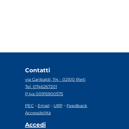
Contatti
via Garibaldi, 114 - 02100 Rieti
Tel. 0746267201
P.Iva 00915900575
-
-
-
PEC
Email
URP
Feedback
Accessibilità
Accedi