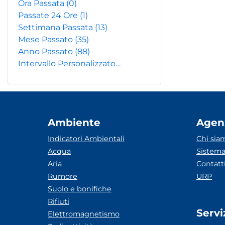
Ora Passata
(0)
Passate 24 Ore
(1)
Settimana Passata
(13)
Mese Passato
(35)
Anno Passato
(88)
Intervallo Personalizzato…
Ambiente
Agen
Indicatori Ambientali
Chi sia
Acqua
Sistema
Aria
Contatt
Rumore
URP
Suolo e bonifiche
Rifiuti
Servi
Elettromagnetismo