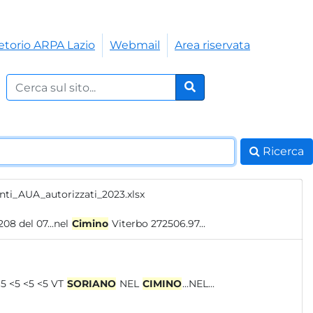
etorio ARPA Lazio
Webmail
Area riservata
Cerca nel sito:
Cerca
Ricerca
nti_AUA_autorizzati_2023.xlsx
 208 del 07...nel
Cimino
Viterbo 272506.97...
F.P....FASELLO 01 Mar 23 <5 <5 <5 <5 <5 <5 <5 <5 <5 <5 <5 <5 <5 <5 VT
SORIANO
NEL
CIMINO
...NEL...