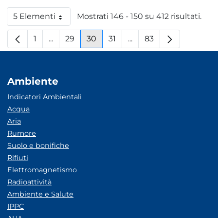
5 Elementi
Mostrati 146 - 150 su 412 risultati.
Per pagina
1
...
29
30
31
...
83
Pagina
Pagine intermedie
Pagina
Pagina
Pagina
Pagine intermedie
Pagina
Ambiente
Indicatori Ambientali
Acqua
Aria
Rumore
Suolo e bonifiche
Rifiuti
Elettromagnetismo
Radioattività
Ambiente e Salute
IPPC