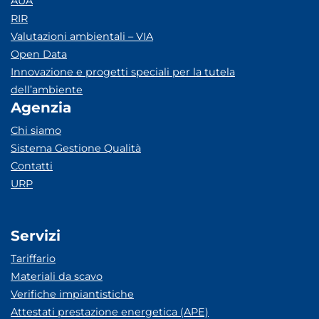
AUA
RIR
Valutazioni ambientali – VIA
Open Data
Innovazione e progetti speciali per la tutela
dell’ambiente
Agenzia
Chi siamo
Sistema Gestione Qualità
Contatti
URP
Servizi
Tariffario
Materiali da scavo
Verifiche impiantistiche
Attestati prestazione energetica (APE)