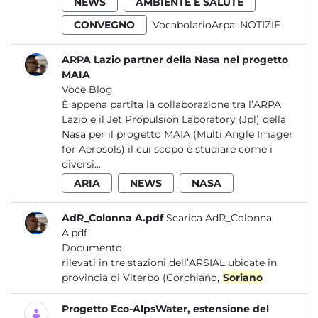
NEWS
AMBIENTE E SALUTE
CONVEGNO
VocabolarioArpa:
NOTIZIE
ARPA Lazio partner della Nasa nel progetto
MAIA
Voce Blog
È appena partita la collaborazione tra l’ARPA
Lazio e il Jet Propulsion Laboratory (Jpl) della
Nasa per il progetto MAIA (Multi Angle Imager
for Aerosols) il cui scopo è studiare come i
diversi...
ARIA
NEWS
NASA
AdR_Colonna A.pdf
Scarica AdR_Colonna
A.pdf
Documento
rilevati in tre stazioni dell’ARSIAL ubicate in
provincia di Viterbo (Corchiano,
Soriano
Progetto Eco-AlpsWater, estensione del