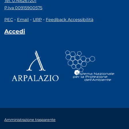
Tel. 0746267201
P.Iva 00915900575
-
-
-
PEC
Email
URP
Feedback Accessibilità
Accedi
Amministrazione trasparente