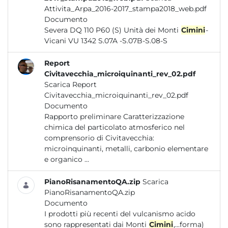
Attivita_Arpa_2016-2017_stampa2018_web.pdf
Documento
Severa DQ 110 P60 (S) Unità dei Monti
Cimini
-
Vicani VU 1342 S.07A -S.07B-S.08-S
Report
Civitavecchia_microiquinanti_rev_02.pdf
Scarica Report
Civitavecchia_microiquinanti_rev_02.pdf
Documento
Rapporto preliminare Caratterizzazione
chimica del particolato atmosferico nel
comprensorio di Civitavecchia:
microinquinanti, metalli, carbonio elementare
e organico ...
PianoRisanamentoQA.zip
Scarica
PianoRisanamentoQA.zip
Documento
I prodotti più recenti del vulcanismo acido
sono rappresentati dai Monti
Cimini
,...forma)