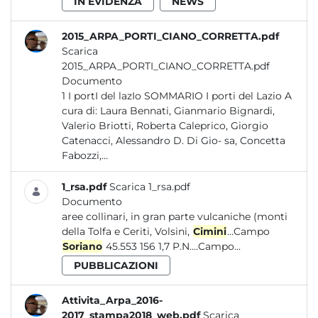
IN EVIDENZA
NEWS
2015_ARPA_PORTI_CIANO_CORRETTA.pdf
Scarica
2015_ARPA_PORTI_CIANO_CORRETTA.pdf
Documento
1 I portI del lazIo SOMMARIO I porti del Lazio A
cura di: Laura Bennati, Gianmario Bignardi,
Valerio Briotti, Roberta Caleprico, Giorgio
Catenacci, Alessandro D. Di Gio- sa, Concetta
Fabozzi,...
1_rsa.pdf
Scarica 1_rsa.pdf
Documento
aree collinari, in gran parte vulcaniche (monti
della Tolfa e Ceriti, Volsini,
Cimini
...Campo
Soriano
45.553 156 1,7 P.N....Campo...
PUBBLICAZIONI
Attivita_Arpa_2016-
2017_stampa2018_web.pdf
Scarica