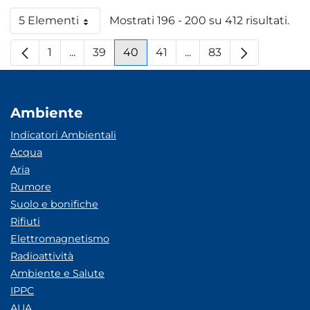
5 Elementi
Mostrati 196 - 200 su 412 risultati.
Per pagina
1
...
39
40
41
...
83
Pagina
Pagine intermedie
Pagina
Pagina
Pagina
Pagine intermedie
Pagina
Ambiente
Indicatori Ambientali
Acqua
Aria
Rumore
Suolo e bonifiche
Rifiuti
Elettromagnetismo
Radioattività
Ambiente e Salute
IPPC
AUA