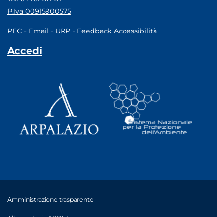
P.Iva 00915900575
-
-
-
PEC
Email
URP
Feedback Accessibilità
Accedi
Amministrazione trasparente