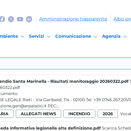
Amministrazione trasparente
Albo pr
mbiente
Servizi
Comunicazione
Agenzia
endio Santa Marinella - Risultati monitoraggio 20260322.pdf
60322.pdf
cumento
ibaldi, 114 - 02100 Tel. +39 0746.267.201/0746.49.12.07 - Fax +39 0746.25.32.12 E-mail:
direzione.gen@arpalazio.it PEC:...
ARIA
ALLEGATI NEWS
INCENDIO
2026
Voca
eda informativa legionella alta definizione.pdf
Scarica Scheda