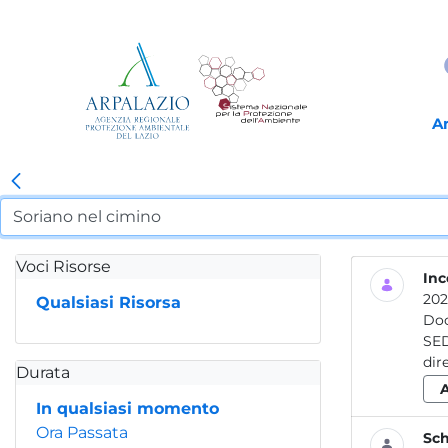
A
Voci Risorse
Inc
202
Qualsiasi Risorsa
Do
SEDE LEGALE Rieti - Via Gar
Durata
In qualsiasi momento
Ora Passata
Sch