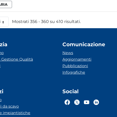
ARIA
i
Mostrati 356 - 360 su 410 risultati.
 pagina
zia
Comunicazione
mo
News
 Gestione Qualità
Aggiornamenti
i
Pubblicazioni
Infografiche
zi
Social
o
li da scavo
he impiantistiche