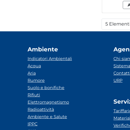
5 Element
Per
Ambiente
Agen
Indicatori Ambientali
Chi sia
Acqua
Sistema
Aria
Contatt
Rumore
URP
Suolo e bonifiche
Rifiuti
Servi
Elettromagnetismo
Radioattività
Tariffari
Ambiente e Salute
Materia
IPPC
Verific