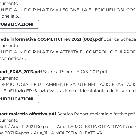
cumento
 cos'è la
Legionella 3...
PUBBLICAZIONI
Scheda informativa COSMETICI rev 2021 (002).pdf
cumento
he cosa è
un cosmetico? ...
ort_ERAS_2013.pdf
Scarica Report_ERAS_2013.pdf
cumento
FIUTI AMBIENTE SALUTE NEL LAZIO ERAS LAZIO 2013 Report / Rifiuti_02 EpidEmiologia Rifiuti ambiEntE
SalutE nEl lazio ERaS lazio Valutazione epidemiologica dello stato di
PUBBLICAZIONI
ort molestia olfattiva.pdf
Scarica Report molestia olfattiva.pdf
cumento
VA Fenomenologia, criticità e protocollo sperimentale di misura.
Anno 2021 Report / Aria_11 LA MOLESTIA OLFATTIVA...