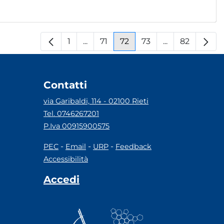
1
...
71
72
73
...
82
Pagina
Pagine intermedie
Pagina
Pagina
Pagina
Pagine interm
Pagina
Contatti
via Garibaldi, 114 - 02100 Rieti
Tel. 0746267201
P.Iva 00915900575
-
-
-
PEC
Email
URP
Feedback
Accessibilità
Accedi