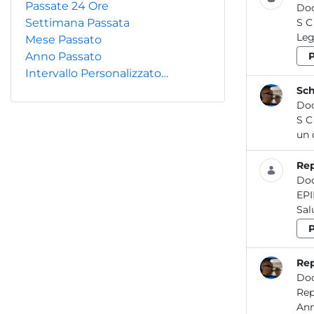
Passate 24 Ore
Do
Settimana Passata
S C H E D A IN F O R M A T IV A LEGIONELLA E LEGIONELLOSI: COSA FA L’ARPA LAZIO 12 2019 SOMMARIO Che
Mese Passato
Anno Passato
Intervallo Personalizzato…
Do
S C H E D A IN F O R M A T IV A ATTIVITÀ DI CONTROLLO SUI PRODOTTI COSMETICI 01 2013 Rev. 2021 SOMMARIO C
Rep
Do
EPIDEMIOLOGIA RI
Rep
Do
Report / Aria_11 2021 Re por t - Ar ia LA MOLESTIA OLFATTI