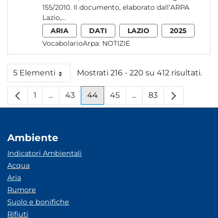
155/2010. Il documento, elaborato dall’ARPA
Lazio,...
ARIA
DATI
LAZIO
2025
VocabolarioArpa:
NOTIZIE
5 Elementi
Mostrati 216 - 220 su 412 risultati.
Per pagina
1
...
43
44
45
...
83
Pagina
Pagine intermedie
Pagina
Pagina
Pagina
Pagine intermedie
Pagina
Ambiente
Indicatori Ambientali
Acqua
Aria
Rumore
Suolo e bonifiche
Rifiuti