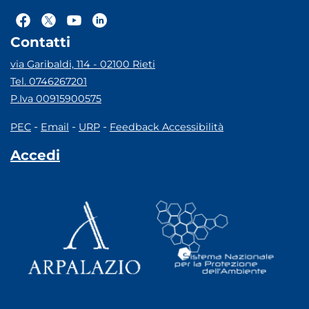
Contatti
via Garibaldi, 114 - 02100 Rieti
Tel. 0746267201
P.Iva 00915900575
-
-
-
PEC
Email
URP
Feedback Accessibilità
Accedi