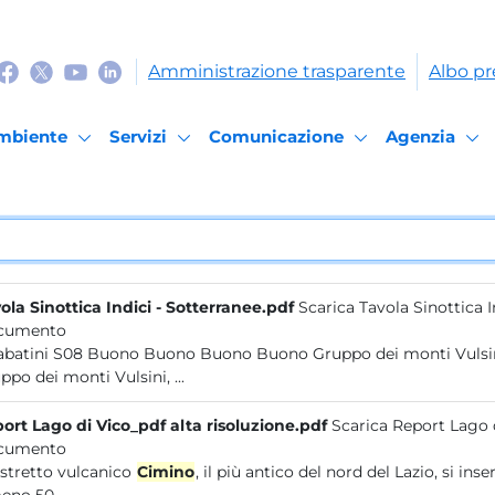
Amministrazione trasparente
Albo pr
mbiente
Servizi
Comunicazione
Agenzia
ola Sinottica Indici - Sotterranee.pdf
Scarica Tavola Sinottica I
cumento
e Sabatini S08 Buono Buono Buono Buono Gruppo dei monti V
Gruppo dei monti Vulsini, ...
ort Lago di Vico_pdf alta risoluzione.pdf
Scarica Report Lago d
cumento
distretto vulcanico
Cimino
, il più antico del nord del Lazio, si inse