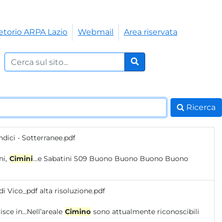
etorio ARPA Lazio
Webmail
Area riservata
Cerca nel sito:
Cerca
Ricerca
ndici - Sotterranee.pdf
ulsini,
Cimini
...e Sabatini S09 Buono Buono Buono Buono
i Vico_pdf alta risoluzione.pdf
risce in...Nell’areale
Cimino
sono attualmente riconoscibili