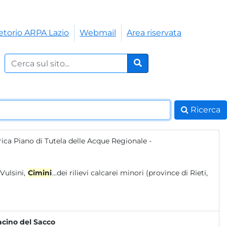
etorio ARPA Lazio
Webmail
Area riservata
Cerca nel sito:
Cerca
Ricerca
ica Piano di Tutela delle Acque Regionale -
o dei monti Vulsini,
Cimini
...dei rilievi calcarei minori (province di Rieti,
Bacino del Sacco