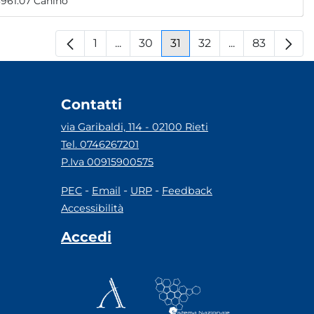
, snc RAI - Radiotelevisione Italiana 267512.70 4693961.07 Canino
1
...
30
31
32
...
83
Pagina
Pagine intermedie
Pagina
Pagina
Pagina
Pagine interm
Pagina
Contatti
via Garibaldi, 114 - 02100 Rieti
Tel. 0746267201
P.Iva 00915900575
-
-
-
PEC
Email
URP
Feedback
Accessibilità
Accedi