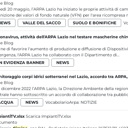
e Blog
edì 20 maggio, l’ARPA Lazio ha iniziato le proprie attività di c
inizione dei valori di fondo naturale (VFN) per l'area ricompresa ne
NEWS
VALLE DEL SACCO
SUOLO E BONIFICHE
Vo
onavirus, attività dell'ARPA Lazio nel testare mascherine chir
e Blog
fine di favorire l'aumento di produzione e diffusione di Dispositivi
rgenza, l'ARPA Lazio ha collaborato con il Dipartimento di...
IN EVIDENZA BANNER
NEWS
itoraggio corpi idrici sotterranei nel Lazio, accordo tra ARPA
e Blog
12 dicembre 2022 l’ARPA Lazio, la Direzione Ambiente della regione
trale hanno sottoscritto un accordo di collaborazione tra pubblic
ACQUA
NEWS
VocabolarioArpa:
NOTIZIE
iantiTV.xlsx
Scarica ImpiantiTV.xlsx
cumento