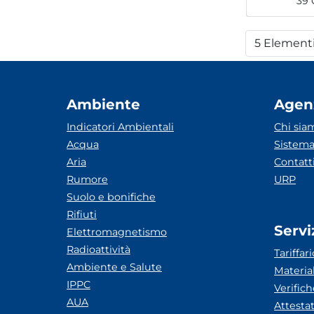
39 
5 Element
Per
Ambiente
Agen
Indicatori Ambientali
Chi sia
Acqua
Sistema
Aria
Contatt
Rumore
URP
Suolo e bonifiche
Rifiuti
Servi
Elettromagnetismo
Radioattività
Tariffari
Ambiente e Salute
Materia
IPPC
Verific
AUA
Attesta