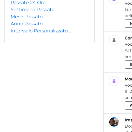
Passate 24 Ore
Voc
Settimana Passata
Lun
def
Mese Passato
Anno Passato
Intervallo Personalizzato…
Cor
Voc
Al 
eme
Mon
Voc
Il 
cen
Imp
Do