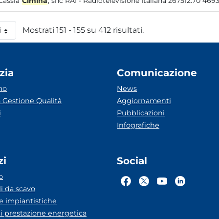
Cassia
Cimina
i
Mostrati 151 - 155 su 412 risultati.
 pagina
zia
Comunicazione
mo
News
 Gestione Qualità
Aggiornamenti
i
Pubblicazioni
Infografiche
zi
Social
o
li da scavo
he impiantistiche
ti prestazione energetica