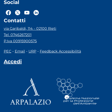
Social
Contatti
via Garibaldi, 114 - 02100 Rieti
Tel. 0746267201
P.Iva 00915900575
-
-
-
PEC
Email
URP
Feedback Accessibilità
Accedi