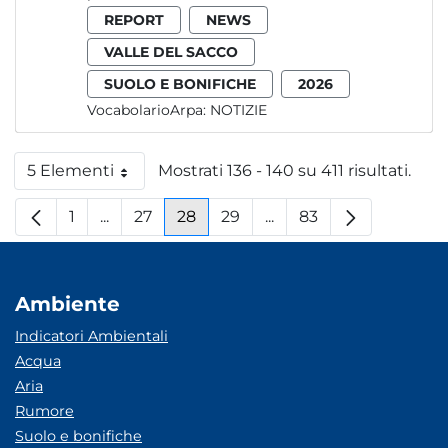
REPORT
NEWS
VALLE DEL SACCO
SUOLO E BONIFICHE
2026
VocabolarioArpa:
NOTIZIE
5 Elementi
Mostrati 136 - 140 su 411 risultati.
Per pagina
1
...
27
28
29
...
83
Pagina
Pagine intermedie
Pagina
Pagina
Pagina
Pagine intermedie
Pagina
Ambiente
Indicatori Ambientali
Acqua
Aria
Rumore
Suolo e bonifiche