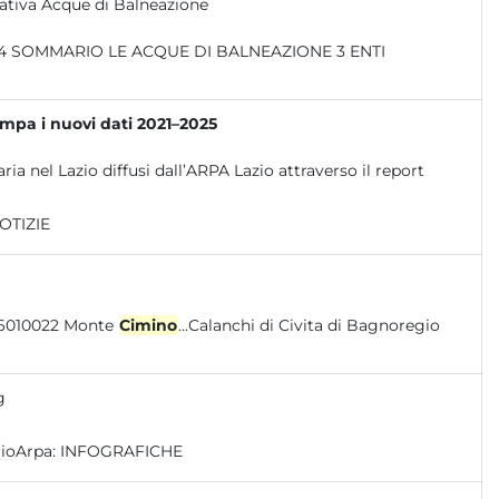
ativa Acque di Balneazione
ampa i nuovi dati 2021–2025
ria nel Lazio diffusi dall’ARPA Lazio attraverso il report
OTIZIE
Fiume Marta (alto corso) x IT6010021 Monte Romano x IT6010022 Monte
Cimino
...Calanchi di Civita di Bagnoregio
g
rioArpa:
INFOGRAFICHE