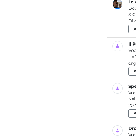
Le 
Do
S C H E D A IN F O R M A T IV A LE VERIFICHE PERIODICHE DELLE ATTREZZATURE DI LAVORO 07 2014 Rev. 2020
Il 
Voc
L’A
org
Spe
Voc
Nel
202
Dro
Voc