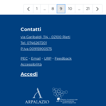
1
...
8
9
10
...
21
Pagina
Pagine intermedie
Pagina
Pagina
Pagina
Pagine interm
Pagina
Contatti
via Garibaldi, 114 - 02100 Rieti
Tel. 0746267201
P.Iva 00915900575
-
-
-
PEC
Email
URP
Feedback
Accessibilità
Accedi