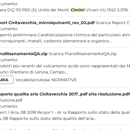
cumento
Severa DQ 110 P60 (S) Unità dei Monti
Cimini
-Vicani VU 1342 S.07A 
ort Civitavecchia_microiquinanti_rev_02.pdf
Scarica Report C
cumento
are Caratterizzazione chimica del particolato atmosferico nel comprensorio di Civitavecchia:
microinquinanti, metalli, carbonio elementare e organico ...
anoRisanamentoQA.zip
Scarica PianoRisanamentoQA.zip
cumento
rodotti più recenti del vulcanismo acido sono rappresentati dai 
Aurunci (Pantano di Lenola, Campo...
ARIA
VocabolarioArpa:
NORMATIVE
Rapporto qualita aria Civitavecchia 2017_pdf alta risoluzione.pdf
oluzione.pdf
cumento
r t - Ar ia Rapporto sullo stato della qualità dell’aria nel comprensorio di Civitavecchia 2017 Report /
Aria_08 Rapporto sullo stato della qualità dell’aria...