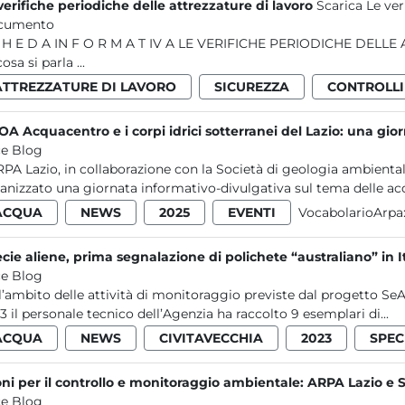
verifiche periodiche delle attrezzature di lavoro
Scarica Le ver
cumento
 SOMMARIO
Di cosa si parla ...
ATTREZZATURE DI LAVORO
SICUREZZA
CONTROLLI
POA Acquacentro e i corpi idrici sotterranei del Lazio: una gio
e Blog
RPA Lazio, in collaborazione con la Società di geologia ambienta
anizzato una giornata informativo-divulgativa sul tema delle acq
ACQUA
NEWS
2025
EVENTI
VocabolarioArpa
cie aliene, prima segnalazione di polichete “australiano” in I
e Blog
l’ambito delle attività di monitoraggio previste dal progetto SeAli
3 il personale tecnico dell’Agenzia ha raccolto 9 esemplari di...
ACQUA
NEWS
CIVITAVECCHIA
2023
SPEC
ni per il controllo e monitoraggio ambientale: ARPA Lazio e 
e Blog