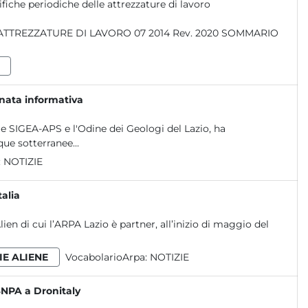
ifiche periodiche delle attrezzature di lavoro
rnata informativa
le SIGEA-APS e l'Odine dei Geologi del Lazio, ha
ue sotterranee...
:
NOTIZIE
talia
en di cui l’ARPA Lazio è partner, all’inizio di maggio del
IE ALIENE
VocabolarioArpa:
NOTIZIE
SNPA a Dronitaly