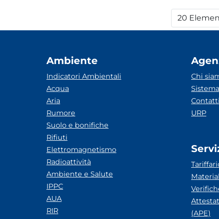
20 Elemen
Per
Ambiente
Agen
Indicatori Ambientali
Chi sia
Acqua
Sistema
Aria
Contatt
Rumore
URP
Suolo e bonifiche
Rifiuti
Servi
Elettromagnetismo
Radioattività
Tariffari
Ambiente e Salute
Materia
IPPC
Verific
AUA
Attesta
RIR
(APE)