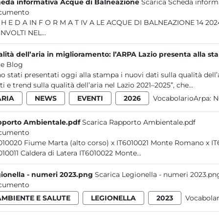
eda informativa Acque di Balneazione
Scarica Scheda inform
cumento
A LE ACQUE DI BALNEAZIONE 14 2024 SOMMARIO LE ACQUE DI BALNEAZIONE 3 ENTI
NVOLTI NEL...
lità dell’aria in miglioramento: l’ARPA Lazio presenta alla st
e Blog
o stati presentati oggi alla stampa i nuovi dati sulla qualità dell’a
ti e trend sulla qualità dell’aria nel Lazio 2021–2025”, che...
ARIA
NEWS
EVENTI
2026
VocabolarioArpa:
N
porto Ambientale.pdf
Scarica Rapporto Ambientale.pdf
cumento
IT6010020 
IT6010011 Caldera di Latera IT6010022 Monte...
ionella - numeri 2023.png
Scarica Legionella - numeri 2023.pn
cumento
AMBIENTE E SALUTE
LEGIONELLA
2023
Vocabola