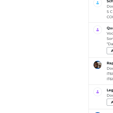
Sch
Do
S C H E D A IN F O R M A T IV 
COI
Qua
Voc
Son
“Da
Rap
Do
Leg
Do