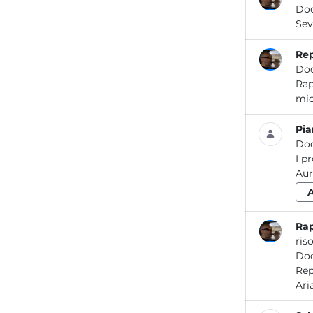
Do
Rep
Do
Rapporto prelimin
Pi
Do
I p
ris
Do
Report / Aria_08 2018 Re po