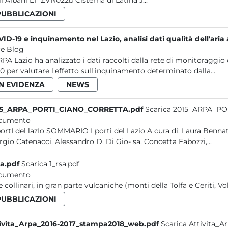
li Albani LT_ZVN022b Cisterna di Latina J...
PUBBLICAZIONI
ID-19 e inquinamento nel Lazio, analisi dati qualità dell'ar
e Blog
RPA Lazio ha analizzato i dati raccolti dalla rete di monitoraggio 
0 per valutare l'effetto sull'inquinamento determinato dalla...
IN EVIDENZA
NEWS
15_ARPA_PORTI_CIANO_CORRETTA.pdf
Scarica 2015_ARPA_P
cumento
rgio Catenacci, Alessandro D. Di Gio- sa, Concetta Fabozzi,...
sa.pdf
Scarica 1_rsa.pdf
cumento
e collinari, in gran parte vulcaniche (monti della Tolfa e Ceriti, Vo
PUBBLICAZIONI
ivita_Arpa_2016-2017_stampa2018_web.pdf
Scarica Attivita_