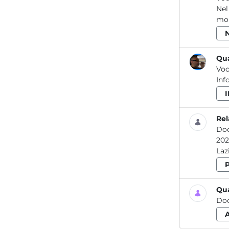
Nel
mon
Qua
Voc
Inf
Rel
Do
2020 Attività dei laboratori dell’ARPA Lazio per la prevenzione e il controllo delle
Qua
Do