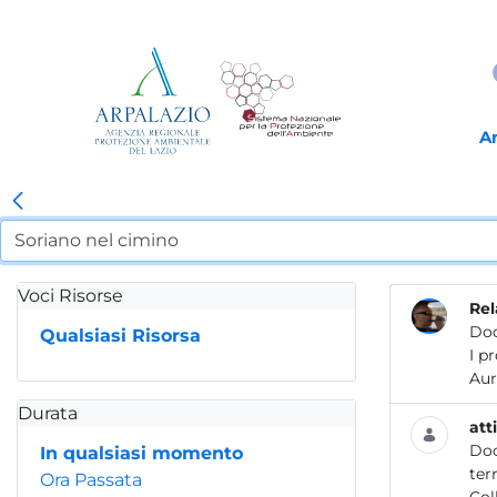
A
Voci Risorse
Rel
Do
Qualsiasi Risorsa
I p
Durata
att
Do
In qualsiasi momento
Ora Passata