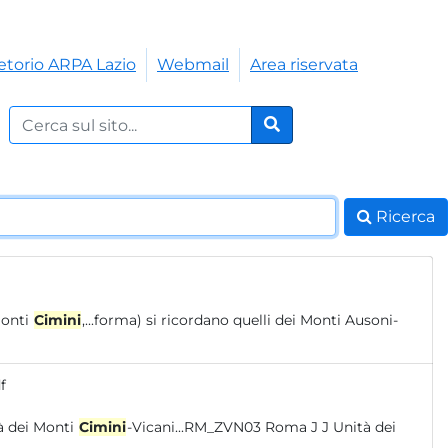
etorio ARPA Lazio
Webmail
Area riservata
Cerca nel sito:
Cerca
Ricerca
Monti
Cimini
,...forma) si ricordano quelli dei Monti Ausoni-
f
entrionali DQ P78 (S) – VT_ZVN02 (S) L L Unità dei Monti
Cimini
-Vicani...RM_ZVN03 Roma J J Unità dei