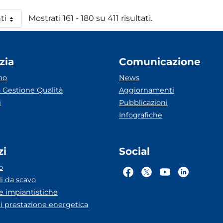
ti
Mostrati 161 - 180 su 411 risultati.
 pagina
zia
Comunicazione
mo
News
 Gestione Qualità
Aggiornamenti
i
Pubblicazioni
Infografiche
zi
Social
o
li da scavo
he impiantistiche
ti prestazione energetica