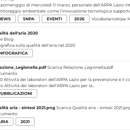
 pomeriggio di mercoledì 11 marzo, personale dell’ARPA Lazio int
itoraggio ambientale: come l’innovazione tecnologica supporta le
NEWS
SNPA
EVENTI
2026
VocabolarioArpa:
N
lità dell'aria 2020
e Blog
ografica sulla qualità dell'aria nel 2020
INFOGRAFICA
azione_Legionella.pdf
Scarica Relazione_Legionella.pdf
cumento
 contaminazioni ambientali da Legionella nel
Lazio Attività dei laboratori dell’ARPA Lazio per la...
PUBBLICAZIONI
lità aria - sintesi 2021.png
Scarica Qualità aria - sintesi 2021.pn
cumento
ARIA
2021