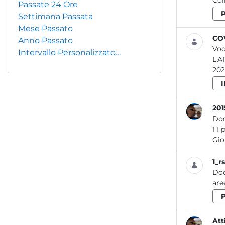
Col
Passate 24 Ore
Settimana Passata
Mese Passato
COV
Anno Passato
Voc
Intervallo Personalizzato…
L'A
202
20
Do
1 I portI del lazIo SOMMARIO I porti del Lazio A cura di: Laura Bennati, Gianmario Bignardi, Valerio Briotti, Roberta Caleprico,
Gio
1_r
Do
are
Att