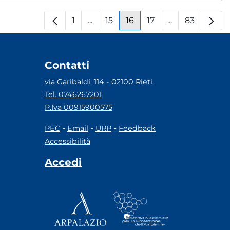
1
...
15
16
17
...
83
Pagina
Pagine intermedie
Pagina
Pagina
Pagina
Pagine interm
Pagina
Contatti
via Garibaldi, 114 - 02100 Rieti
Tel. 0746267201
P.Iva 00915900575
-
-
-
PEC
Email
URP
Feedback
Accessibilità
Accedi