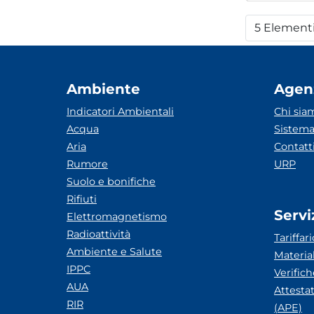
5 Element
Per
Ambiente
Agen
Indicatori Ambientali
Chi sia
Acqua
Sistema
Aria
Contatt
Rumore
URP
Suolo e bonifiche
Rifiuti
Servi
Elettromagnetismo
Radioattività
Tariffari
Ambiente e Salute
Materia
IPPC
Verific
AUA
Attesta
RIR
(APE)