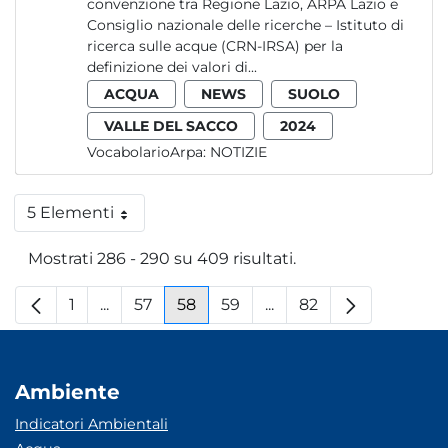
convenzione tra Regione Lazio, ARPA Lazio e
Consiglio nazionale delle ricerche – Istituto di
ricerca sulle acque (CRN-IRSA) per la
definizione dei valori di...
ACQUA
NEWS
SUOLO
VALLE DEL SACCO
2024
VocabolarioArpa:
NOTIZIE
5 Elementi
Per pagina
Mostrati 286 - 290 su 409 risultati.
1
...
57
58
59
...
82
Pagina
Pagine intermedie
Pagina
Pagina
Pagina
Pagine intermedie
Pagina
Ambiente
Indicatori Ambientali