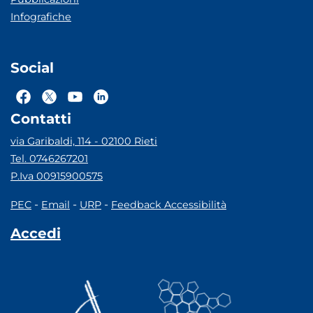
Infografiche
Social
Contatti
via Garibaldi, 114 - 02100 Rieti
Tel. 0746267201
P.Iva 00915900575
-
-
-
PEC
Email
URP
Feedback Accessibilità
Accedi