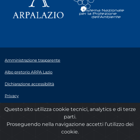
Amministrazione trasparente
Albo pretorio ARPA Lazio
Dichiarazione accessibilità
Privacy
Note legali
Questo sito utilizza cookie tecnici, analytics e di terze
parti.
© 2020 ARPA Lazio - P.Iva 00915900575
Proseguendo nella navigazione accetti l’utilizzo dei
cookie.