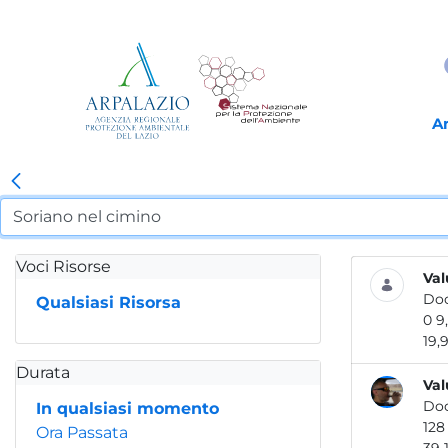
A
Voci Risorse
Val
Do
Qualsiasi Risorsa
19,9.
Durata
Val
Do
In qualsiasi momento
Ora Passata