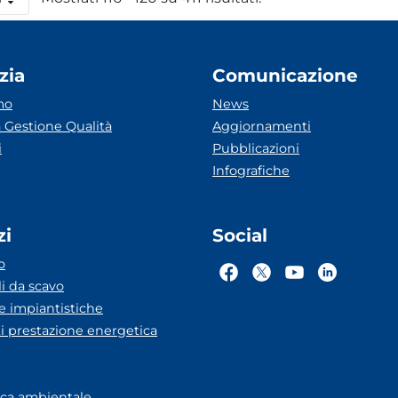
 pagina
zia
Comunicazione
mo
News
 Gestione Qualità
Aggiornamenti
i
Pubblicazioni
Infografiche
zi
Social
o
li da scavo
he impiantistiche
ti prestazione energetica
eca ambientale