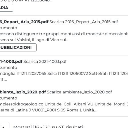
39 19 0 6 0 0 47 VT 12056048...
ARIA
6_Report_Aria_2015.pdf
Scarica 2016_Report_Aria_2015.pdf
cumento
possono distinguere tre gruppi montuosi di modeste dimensioni: i
ena sui Volsini, il lago di Vico sui...
PUBBLICAZIONI
1-4003.pdf
Scarica 2021-4003.pdf
cumento
Scandriglia IT1211 12057065 S
IT1211 ...
iente_lazio_2020.pdf
Scarica ambiente_lazio_2020.pdf
cumento
plessoidrogeologico Unità dei Colli Albani VU Unità dei Monti 
Cisterna di Latina J VU001_P001 S.05 Roma L Unità...
i
Mostrati 116 - 120 su 411 risultati.