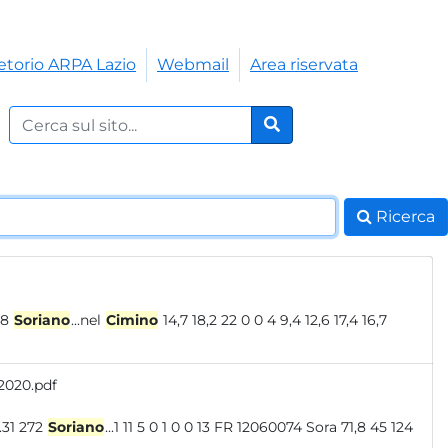
etorio ARPA Lazio
Webmail
Area riservata
Cerca nel sito:
Cerca
Ricerca
 9 20 12056048
Soriano
...nel
Cimino
14,7 18,2 22 0 0 4 9,4 12,6 17,4 16,7
 2020.pdf
 881.078 4626.31 272
Soriano
...1 11 5 0 1 0 0 13 FR 12060074 Sora 71,8 45 124