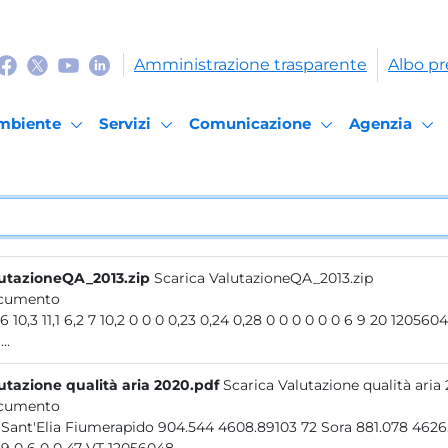
Amministrazione trasparente
Albo pr
mbiente
Servizi
Comunicazione
Agenzia
utazioneQA_2013.zip
Scarica ValutazioneQA_2013.zip
cumento
0 9,6 10,3 11,1 6,2 7 10,2 0 0 0 0,23 0,24 0,28 0 0 0 0 0 0 6
..
utazione qualità aria 2020.pdf
Scarica Valutazione qualità aria
cumento
128 Sant'Elia Fiumerapido 904.544 4608.89103 72 Sora