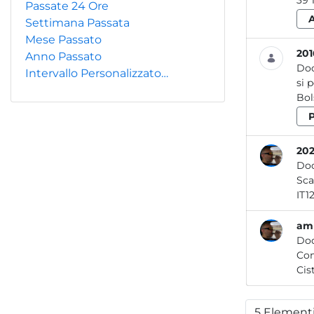
Passate 24 Ore
Settimana Passata
Mese Passato
201
Anno Passato
Do
Intervallo Personalizzato…
si 
Bols
202
Do
amb
Do
Com
5 Element