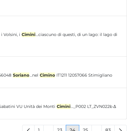
 Volsini, i
Cimini
...ciascuno di questi, di un lago: il lago di
elci IT1211 12060072 Settefrati IT1211 12056048
Soriano
...nel
Cimino
IT1211 12057066 Stimigliano
Sabatini VU Unità dei Monti
Cimini
..._P002 LT_ZVN022b ∆
1
...
23
24
25
...
83