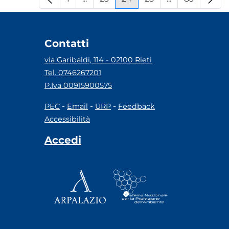
Pagina
Pagine intermedie
Pagina
Pagina
Pagina
Pagine interm
Pagina
Contatti
via Garibaldi, 114 - 02100 Rieti
Tel. 0746267201
P.Iva 00915900575
-
-
-
PEC
Email
URP
Feedback
Accessibilità
Accedi