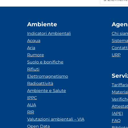
Per
Ambiente
Agen
Indicatori Ambientali
Chi sia
Acqua
Sistema
Aria
Contatt
Rumore
URP
Suolo e bonifiche
Rifiuti
Servi
Elettromagnetismo
Radioattività
Tariffari
Ambiente e Salute
Materia
IPPC
Verific
AUA
Attesta
RIR
(APE)
Valutazioni ambientali – VIA
FAQ
Open Data
Bibliot