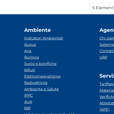
5 Element
Per
Ambiente
Agen
Indicatori Ambientali
Chi sia
Acqua
Sistema
Aria
Contatt
Rumore
URP
Suolo e bonifiche
Rifiuti
Servi
Elettromagnetismo
Radioattività
Tariffari
Ambiente e Salute
Materia
IPPC
Verific
AUA
Attesta
RIR
(APE)