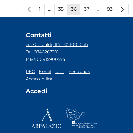
1
...
35
36
37
...
83
Pagina
Pagine intermedie
Pagina
Pagina
Pagina
Pagine interm
Pagina
Contatti
via Garibaldi, 114 - 02100 Rieti
Tel. 0746267201
P.Iva 00915900575
-
-
-
PEC
Email
URP
Feedback
Accessibilità
Accedi