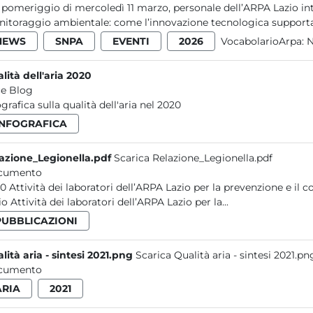
 pomeriggio di mercoledì 11 marzo, personale dell’ARPA Lazio int
itoraggio ambientale: come l’innovazione tecnologica supporta le
NEWS
SNPA
EVENTI
2026
VocabolarioArpa:
N
lità dell'aria 2020
e Blog
ografica sulla qualità dell'aria nel 2020
INFOGRAFICA
azione_Legionella.pdf
Scarica Relazione_Legionella.pdf
cumento
 contaminazioni ambientali da Legionella nel
Lazio Attività dei laboratori dell’ARPA Lazio per la...
PUBBLICAZIONI
lità aria - sintesi 2021.png
Scarica Qualità aria - sintesi 2021.pn
cumento
ARIA
2021