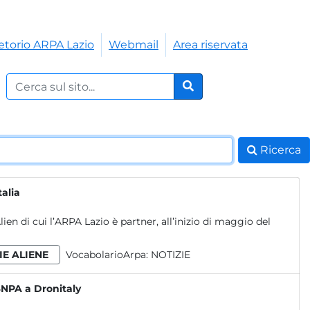
etorio ARPA Lazio
Webmail
Area riservata
Cerca nel sito:
Cerca
Ricerca
talia
en di cui l’ARPA Lazio è partner, all’inizio di maggio del
IE ALIENE
VocabolarioArpa:
NOTIZIE
SNPA a Dronitaly