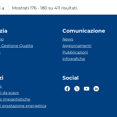
i
Mostrati 176 - 180 su 411 risultati.
 pagina
zia
Comunicazione
mo
News
 Gestione Qualità
Aggiornamenti
i
Pubblicazioni
Infografiche
zi
Social
o
li da scavo
he impiantistiche
ti prestazione energetica