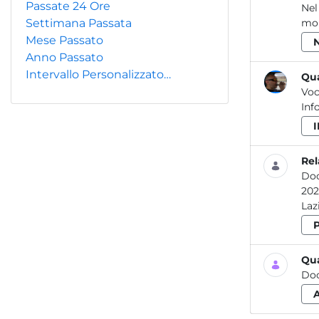
Passate 24 Ore
Nel
Settimana Passata
mon
Mese Passato
Anno Passato
Intervallo Personalizzato…
Qua
Voc
Inf
Rel
Do
2020 Attività dei laboratori dell’ARPA Lazio per la prevenzione e il controllo delle
Qua
Do