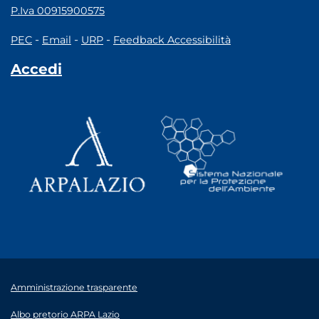
P.Iva 00915900575
-
-
-
PEC
Email
URP
Feedback Accessibilità
Accedi
Amministrazione trasparente
Albo pretorio ARPA Lazio