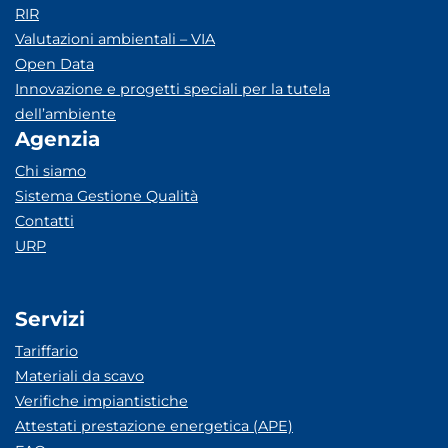
RIR
Valutazioni ambientali – VIA
Open Data
Innovazione e progetti speciali per la tutela
dell’ambiente
Agenzia
Chi siamo
Sistema Gestione Qualità
Contatti
URP
Servizi
Tariffario
Materiali da scavo
Verifiche impiantistiche
Attestati prestazione energetica (APE)