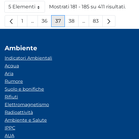
5 Elementi
Mostrati 181 - 185 su 411 risultati.
Per pagina
1
...
36
37
38
...
83
Pagina
Pagine intermedie
Pagina
Pagina
Pagina
Pagine intermedie
Pagina
Ambiente
Indicatori Ambientali
Acqua
Aria
Rumore
Suolo e bonifiche
Rifiuti
Elettromagnetismo
Radioattività
Ambiente e Salute
IPPC
AUA