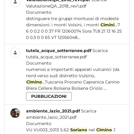
ValutazioneQA_2018_rev1.pdf
Documento
distinguere tre gruppi montuosi di modeste
dimensioni: i monti Volsini, i monti
Cimini
...7
6 0 0.2 0 0 37 FR 12060074 Sora 71,8 21 13 16 25
0 0.3 0 0 65 VT 12056048...
tutela_acque_sotterranee.pdf
Scarica
tutela_acque_sotterranee.pdf
Documento
numerosi e importanti apparati vulcanici (da
nord verso sud: distretto Vulsino,
Cimino
...Tuscania Proceno Capranica Canino
Blera Cellere Bolsena Bolsena Oriolo ...
PUBBLICAZIONI
ambiente_lazio_2021.pdf
Scarica
ambiente_lazio_2021.pdf
Documento
VU VU003_S013 S.62
Soriano
nel
Cimino
J