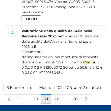
VU003_S001 S.07A Viterbo VU003_S002...6
Proceno 9 3 8 17 11 Ronciglione 10 2 < 1 21 9
San Lorenzo...
LAZIO
Valutazione della qualità dell'Aria nella
Regione Lazio 2023.pdf
Scarica Valutazione
della qualità dell'Aria nella Regione Lazio
2023.pdf
Documento
distinguere tre gruppi montuosi di modeste
dimensioni: i monti Volsini, i monti
Cimini
...8
0 0,2 0 0 2 FR 12060072 Settefrati 50,6 15 6 12 4
0 0,1 0 0 1 VT 12056048...
5 Elementi
Mostrati 101 - 105 su 412 risultati.
Per pagina
1
...
20
21
22
...
83
Pagina
Pagine intermedie
Pagina
Pagina
Pagina
Pagine intermedie
Pagina