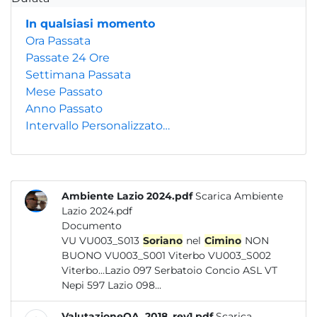
In qualsiasi momento
Ora Passata
Passate 24 Ore
Settimana Passata
Mese Passato
Anno Passato
Intervallo Personalizzato…
Ambiente Lazio 2024.pdf
Scarica Ambiente
Lazio 2024.pdf
Documento
VU VU003_S013
Soriano
nel
Cimino
NON
BUONO VU003_S001 Viterbo VU003_S002
Viterbo...Lazio 097 Serbatoio Concio ASL VT
Nepi 597 Lazio 098...
ValutazioneQA_2018_rev1.pdf
Scarica