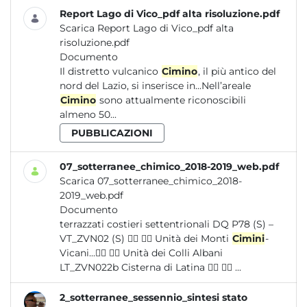
Report Lago di Vico_pdf alta risoluzione.pdf
Scarica Report Lago di Vico_pdf alta
risoluzione.pdf
Documento
Il distretto vulcanico
Cimino
, il più antico del
nord del Lazio, si inserisce in...Nell’areale
Cimino
sono attualmente riconoscibili
almeno 50...
PUBBLICAZIONI
07_sotterranee_chimico_2018-2019_web.pdf
Scarica 07_sotterranee_chimico_2018-
2019_web.pdf
Documento
terrazzati costieri settentrionali DQ P78 (S) –
VT_ZVN02 (S)   Unità dei Monti
Cimini
-
Vicani...  Unità dei Colli Albani
LT_ZVN022b Cisterna di Latina   ...
2_sotterranee_sessennio_sintesi stato