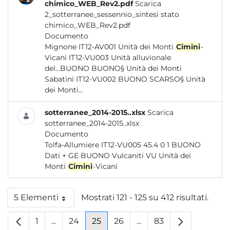
chimico_WEB_Rev2.pdf
Scarica
2_sotterranee_sessennio_sintesi stato
chimico_WEB_Rev2.pdf
Documento
Mignone IT12-AV001 Unità dei Monti
Cimini
-
Vicani IT12-VU003 Unità alluvionale
del...BUONO BUONO§ Unità dei Monti
Sabatini IT12-VU002 BUONO SCARSO§ Unità
dei Monti...
sotterranee_2014-2015..xlsx
Scarica
sotterranee_2014-2015..xlsx
Documento
Tolfa-Allumiere IT12-VU005 45.4 0 1 BUONO
Dati + GE BUONO Vulcaniti VU Unità dei
Monti
Cimini
-Vicani
5 Elementi
Mostrati 121 - 125 su 412 risultati.
Per pagina
1
...
24
25
26
...
83
Pagina
Pagine intermedie
Pagina
Pagina
Pagina
Pagine intermedie
Pagina