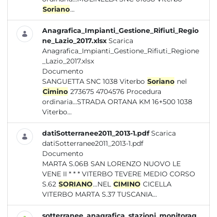
Soriano
...
Anagrafica_Impianti_Gestione_Rifiuti_Regio
ne_Lazio_2017.xlsx
Scarica
Anagrafica_Impianti_Gestione_Rifiuti_Regione
_Lazio_2017.xlsx
Documento
SANGUETTA SNC 1038 Viterbo
Soriano
nel
Cimino
273675 4704576 Procedura
ordinaria...STRADA ORTANA KM 16+500 1038
Viterbo...
datiSotterranee2011_2013-1.pdf
Scarica
datiSotterranee2011_2013-1.pdf
Documento
MARTA S.06B SAN LORENZO NUOVO LE
VENE II * * * VITERBO TEVERE MEDIO CORSO
S.62
SORIANO
...NEL
CIMINO
CICELLA
VITERBO MARTA S.37 TUSCANIA...
sotterranee_anagrafica_stazioni_monitorag