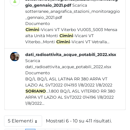
gio_gennaio_2021.pdf
Scarica
sotterranee_anagrafica_stazioni_monitoraggio
_gennaio_2021.pdf
Documento
Cimini
-Vicani VT Viterbo VU003_S003 Mensa
alta Unità Monti
Cimini
-Vicani VT
Viterbo...Monti
Cimini
-Vicani VT Vetralla...
dati_radioattivita_acque_potabili_2022.xlsx
Scarica
dati_radioattivita_acque_potabili_2022.xlsx
Documento
BQ/L BQ/L ASL LATINA RR 380 ARPA VT
LAZIO AL SVT2022 014193 1/8/2022 1/8/2022
SORIANO
...1.800 BQ/L ASL VITERBO RR 380
ARPA VT LAZIO AL SVT2022 014196 1/8/2022
1/8/2022...
5 Elementi
Mostrati 6 - 10 su 411 risultati.
Per pagina