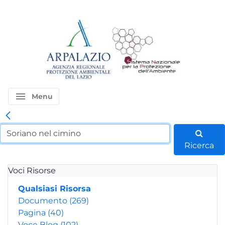
menu
Menu
Ricerca
Voci Risorse
Qualsiasi Risorsa
Documento
(269)
Pagina
(40)
Voce Blog
(102)