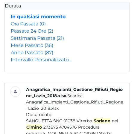
Durata
In qualsiasi momento
Ora Passata
(0)
Passate 24 Ore
(2)
Settimana Passata
(21)
Mese Passato
(36)
Anno Passato
(87)
Intervallo Personalizzato…
Anagrafica_Impianti_Gestione_Rifiuti_Regio
ne_Lazio_2018.xlsx
Scarica
Anagrafica_Impianti_Gestione_Rifiuti_Regione
_Lazio_2018.xlsx
Documento
SANGUETTA SNC 01038 Viterbo
Soriano
nel
Cimino
273675 4704576 Procedura
ordinaria...MOLINELLA SNC 01038 Viterbo