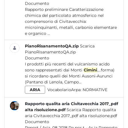
Documento
Rapporto preliminare Caratterizzazione
chimica del particolato atmosferico nel
comprensorio di Civitavecchia:
microinquinanti, metalli, carbonio elementare
e organico ...
PianoRisanamentoQA.zip
Scarica
PianoRisanamentoQA.zip
Documento
I prodotti più recenti del vulcanismo acido
sono rappresentati dai Monti
Cimini
,...forma)
si ricordano quelli dei Monti Ausoni-Aurunci
(Pantano di Lenola, Campo...
ARIA
VocabolarioArpa:
NORMATIVE
Rapporto qualita aria Civitavecchia 2017_pdf
alta risoluzione.pdf
Scarica Rapporto qualita
aria Civitavecchia 2017_pdf alta risoluzione.pdf
Documento
Report / Aria_08 2018 Re por t - Ar ia Rapporto