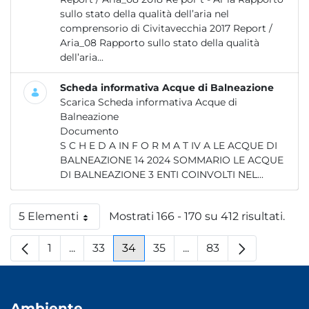
sullo stato della qualità dell’aria nel
comprensorio di Civitavecchia 2017 Report /
Aria_08 Rapporto sullo stato della qualità
dell’aria...
Scheda informativa Acque di Balneazione
Scarica Scheda informativa Acque di
Balneazione
Documento
S C H E D A IN F O R M A T IV A LE ACQUE DI
BALNEAZIONE 14 2024 SOMMARIO LE ACQUE
DI BALNEAZIONE 3 ENTI COINVOLTI NEL...
5 Elementi
Mostrati 166 - 170 su 412 risultati.
Per pagina
1
...
33
34
35
...
83
Pagina
Pagine intermedie
Pagina
Pagina
Pagina
Pagine intermedie
Pagina
Ambiente