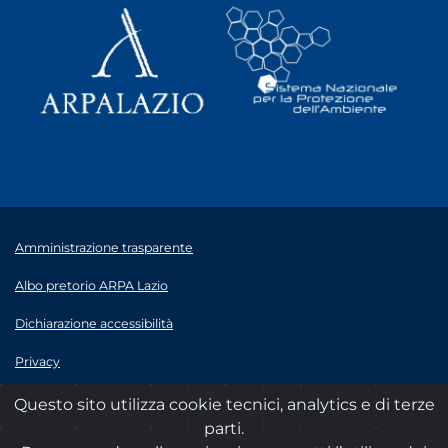
Amministrazione trasparente
Albo pretorio ARPA Lazio
Dichiarazione accessibilità
Privacy
Note legali
Questo sito utilizza cookie tecnici, analytics e di terze
parti.
© 2020 ARPA Lazio - P.Iva 00915900575