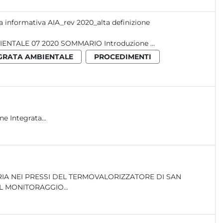
a informativa AIA_rev 2020_alta definizione
S C H E D A IN F O R M A T IV A AUTORIZZAZIONE INTEGRATA AMBIENTALE 07 2020 SOMMARIO Introduzione ...
GRATA AMBIENTALE
PROCEDIMENTI
 06 SOMMARIO Autorizzazione Integrata...
TORE DEL LAZIO Report / Rifiuti_01 Report_2012_DTO. ERAS_01 IL MONITORAGGIO...