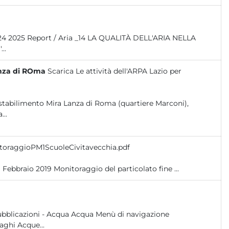
la rotezione P dell'...
l'ARPA Lazio per l'incendio ex stabilimento Mira Lanza di ROma
Scarica Le attività dell'ARPA Lazio per
ex stabilimento Mira Lanza di Roma (quartiere Marconi),
...
toraggioPM1ScuoleCivitavecchia.pdf
Monitoraggio del particolato fine -PM1- nelle scuole di Civitavecchia Febbraio 2019 Monitoraggio del particolato fine ...
ubblicazioni - Acqua Acqua Menù di navigazione
aghi Acque...