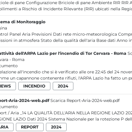
ciole di pane Configurazione Briciole di pane Ambiente RIR RIR Att
bilimenti a Rischio di Incidente Rilevante (RIR) ubicati nella Regio
tema di Monitoraggio
ina
trol Panel Aria Previsioni Dati rete micro-meteorologica Compre
ssioni in atmosfera Stato della qualità dell'aria Base dati Anno in
attività dell'ARPA Lazio per l'incendio di Tor Cervara - Roma
Sc
vara - Roma
cumento
relazione all'incendio che si è verificato alle ore 22:45 del 24 n
mme un capannone contenente rifiuti, l'ARPA Lazio ha fatto un pr
NEWS
INCENDIO
2024
ort-Aria-2024-web.pdf
Scarica Report-Aria-2024-web.pdf
cumento
ALITÀ DELL'ARIA NELLA REGIONE LAZIO 2024 2025 Report / Aria _14 LA QUALITÀ DELL'ARIA NELLA
REGIONE LAZIO Dati 2024 Sistema Nazionale per 
ARIA
REPORT
2024