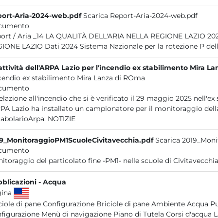
ort-Aria-2024-web.pdf
Scarica Report-Aria-2024-web.pdf
cumento
ALITÀ DELL'ARIA NELLA REGIONE LAZIO 2024 2025 Report / Aria _14 LA QUALITÀ DELL'ARIA NELLA
REGIONE LAZIO Dati 2024 Sistema Nazionale per 
Le attività del
l'incendio ex stabilimento Mira Lanza di ROma
cumento
relazione all'incendio che si è verificato il 29 maggio 2025 nell'
RPA Lazio ha installato un campionatore per il monitoraggio della
abolarioArpa:
NOTIZIE
9_MonitoraggioPM1ScuoleCivitavecchia.pdf
Scarica 2019_Moni
cumento
blicazioni - Acqua
gina
ciole di pane Configurazione Briciole di pane Ambiente Acqua P
figurazione Menù di navigazione Piano di Tutela Corsi d'acqua L