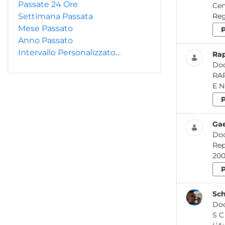
Passate 24 Ore
Centra
Settimana Passata
Mese Passato
Anno Passato
Intervallo Personalizzato…
Ra
Do
RAPPORTO 
Gae
Do
Report / Acqua_01 20
Sch
Do
S C H E D A IN F O R M A T IV