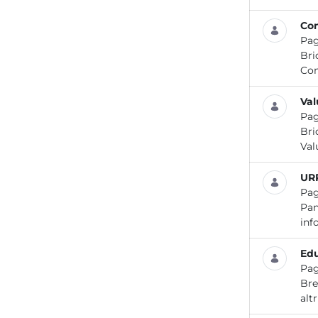
Com
Pag
Bri
Con
Val
Pag
Bri
Val
UR
Pag
Pan
inf
Edu
Pag
Bre
alt