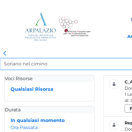
A
Voci Risorse
C_A
Do
Qualsiasi Risorsa
1 Le verifiche periodiche deLLe attrezzature di Lavoro 07 SOMMARIO Le verifiche periodiche delle attrezzature di lavoro A cura
di:
Durata
In qualsiasi momento
Rep
Ora Passata
Do