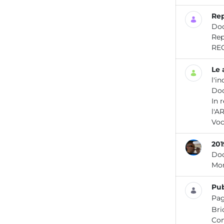
Rep
Do
Report / Aria _14 LA QU
Do
In 
l'A
Voc
201
Do
Pub
Pa
Bri
Con