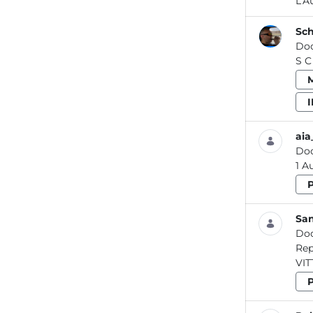
Sch
Do
aia
Do
San
Do
Report / Rifiuti_01 