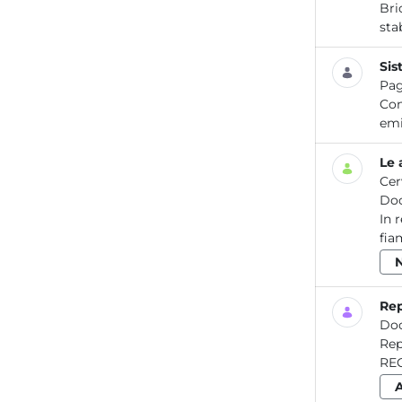
Bri
sta
Sis
Pag
Con
emi
Le 
Cer
Do
In 
fia
Rep
Do
Report / Aria _14 LA QU