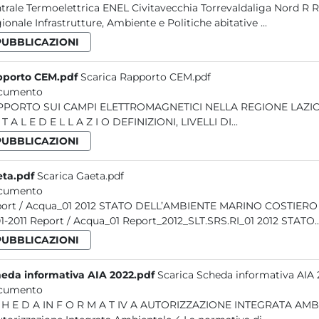
le Termoelettrica ENEL Civitavecchia Torrevaldaliga Nord R Rapporto 2012 OSSERVATORIO AMBIENTALE Direzione
Regionale Infrastrutture, Ambiente e Politiche abitative ...
PUBBLICAZIONI
pporto CEM.pdf
Scarica Rapporto CEM.pdf
cumento
SUI CAMPI ELETTROMAGNETICI NELLA REGIONE LAZIO A G E N Z I A R E G I O N A L E P R O T E Z I O N E A M B I
E N T A L E D E L L A Z I O DEFINIZIONI, LIVELLI DI...
PUBBLICAZIONI
ta.pdf
Scarica Gaeta.pdf
cumento
12 STATO DELL’AMBIENTE MARINO COSTIERO DEL GOLFO DI GAETA (LT) DIECI ANNI DI MONITORAGGI:
2001-2011 Report / Acqua_01 Report_2012_SLT.SRS.RI_01 2012 STAT
PUBBLICAZIONI
eda informativa AIA 2022.pdf
Scarica Scheda informativa AIA 
cumento
 A AUTORIZZAZIONE INTEGRATA AMBIENTALE 06 2022 SOMMARIO Introduzione 3