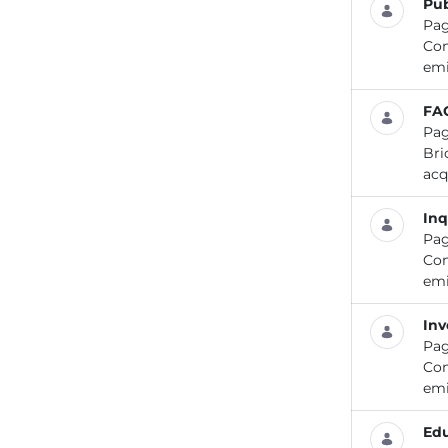
Pub
Pag
Con
emi
FA
Pag
Bri
acq
Inq
Pag
Con
emi
Inv
Pag
Con
emi
Edu