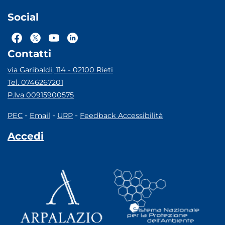
Social
Contatti
via Garibaldi, 114 - 02100 Rieti
Tel. 0746267201
P.Iva 00915900575
-
-
-
PEC
Email
URP
Feedback Accessibilità
Accedi