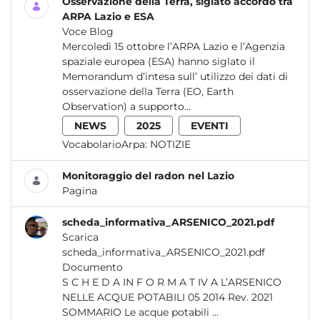
Osservazione della Terra, siglato accordo tra
ARPA Lazio e ESA
Voce Blog
Mercoledì 15 ottobre l’ARPA Lazio e l’Agenzia
spaziale europea (ESA) hanno siglato il
Memorandum d’intesa sull’ utilizzo dei dati di
osservazione della Terra (EO, Earth
Observation) a supporto...
NEWS
2025
EVENTI
VocabolarioArpa:
NOTIZIE
Monitoraggio del radon nel Lazio
Pagina
scheda_informativa_ARSENICO_2021.pdf
Scarica
scheda_informativa_ARSENICO_2021.pdf
Documento
S C H E D A IN F O R M A T IV A L’ARSENICO
NELLE ACQUE POTABILI 05 2014 Rev. 2021
SOMMARIO Le acque potabili ...