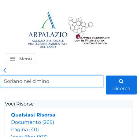
menu
Menu
Ricerca
Voci Risorse
Qualsiasi Risorsa
Documento
(269)
Pagina
(40)
Voce Blog
(103)