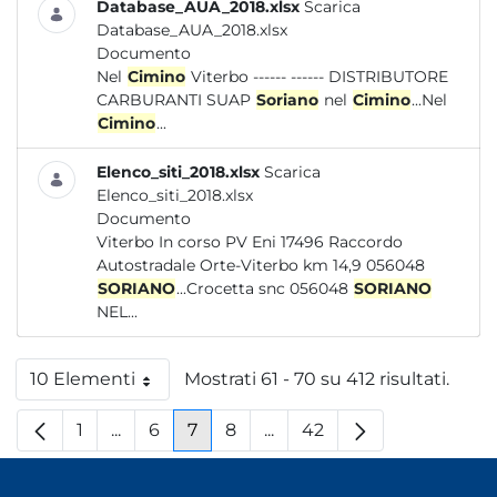
Database_AUA_2018.xlsx
Scarica
Database_AUA_2018.xlsx
Documento
Nel
Cimino
Viterbo ------ ------ DISTRIBUTORE
CARBURANTI SUAP
Soriano
nel
Cimino
...Nel
Cimino
...
Elenco_siti_2018.xlsx
Scarica
Elenco_siti_2018.xlsx
Documento
Viterbo In corso PV Eni 17496 Raccordo
Autostradale Orte-Viterbo km 14,9 056048
SORIANO
...Crocetta snc 056048
SORIANO
NEL...
10 Elementi
Mostrati 61 - 70 su 412 risultati.
Per pagina
1
...
6
7
8
...
42
Pagina
Pagine intermedie
Pagina
Pagina
Pagina
Pagine intermedie
Pagina