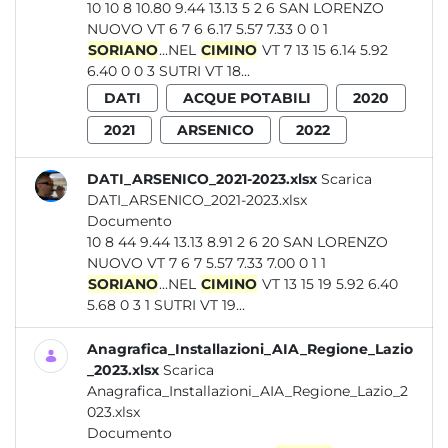
10 10 8 10.80 9.44 13.13 5 2 6 SAN LORENZO
NUOVO VT 6 7 6 6.17 5.57 7.33 0 0 1
SORIANO
...NEL
CIMINO
VT 7 13 15 6.14 5.92
6.40 0 0 3 SUTRI VT 18...
DATI
ACQUE POTABILI
2020
2021
ARSENICO
2022
DATI_ARSENICO_2021-2023.xlsx
Scarica
DATI_ARSENICO_2021-2023.xlsx
Documento
10 8 44 9.44 13.13 8.91 2 6 20 SAN LORENZO
NUOVO VT 7 6 7 5.57 7.33 7.00 0 1 1
SORIANO
...NEL
CIMINO
VT 13 15 19 5.92 6.40
5.68 0 3 1 SUTRI VT 19...
Anagrafica_Installazioni_AIA_Regione_Lazio
_2023.xlsx
Scarica
Anagrafica_Installazioni_AIA_Regione_Lazio_2
023.xlsx
Documento