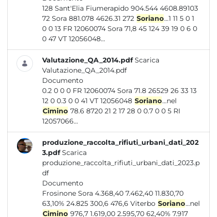
128 Sant'Elia Fiumerapido 904.544 4608.89103
72 Sora 881.078 4626.31 272
Soriano
...1 11 5 0 1
0 0 13 FR 12060074 Sora 71,8 45 124 39 19 0 6 0
0 47 VT 12056048...
Valutazione_QA_2014.pdf
Scarica
Valutazione_QA_2014.pdf
Documento
0.2 0 0 0 FR 12060074 Sora 71.8 26529 26 33 13
12 0 0.3 0 0 41 VT 12056048
Soriano
...nel
Cimino
78.6 8720 21 2 17 28 0 0.7 0 0 5 RI
12057066...
produzione_raccolta_rifiuti_urbani_dati_202
3.pdf
Scarica
produzione_raccolta_rifiuti_urbani_dati_2023.p
df
Documento
Frosinone Sora 4.368,40 7.462,40 11.830,70
63,10% 24.825 300,6 476,6 Viterbo
Soriano
...nel
Cimino
976,7 1.619,00 2.595,70 62,40% 7.917