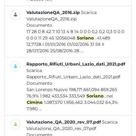
ValutazioneQA_2016.zip
Scarica
ValutazioneQA_2016.zip
Documento
17 28 0 8 42 7 10 13 4 8 14 0 0 0 0,2 0,2 0,3 0 0 0
0 0 0 11 29 45 12056048
Soriano
...41,489
12,7728 I 01/01/2016 01/02/2016 31 59 II
28/07/2016 25/08/2016 28 ...
Rapporto_Rifiuti_Urbani_Lazio_dati_2021.pdf
Scarica
Rapporto_Rifiuti_Urbani_Lazio_dati_2021.pdf
Documento
San Lorenzo Nuovo 198,171 661,094 859,265
76,9% 1.982 433,534 333,549
Soriano
...nel
Cimino
1.087,570 1.956,462 3.044,032 64,3%
7.980 ...
Valutazione_QA_2020_rev_07.pdf
Scarica
Valutazione_QA_2020_rev_07.pdf
Documento