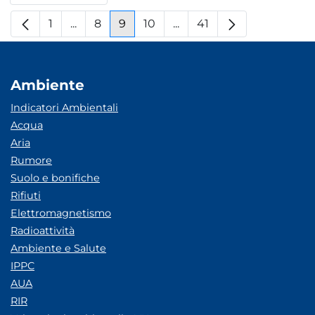
1
...
8
9
10
...
41
Pagina
Pagine intermedie
Pagina
Pagina
Pagina
Pagine intermedie
Pagina
Ambiente
Indicatori Ambientali
Acqua
Aria
Rumore
Suolo e bonifiche
Rifiuti
Elettromagnetismo
Radioattività
Ambiente e Salute
IPPC
AUA
RIR