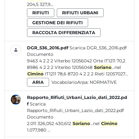
204,5 327,9...
RIFIUTI
RIFIUTI URBANI
GESTIONE DEI RIFIUTI
RACCOLTA DIFFERENZIATA
DGR_536_2016.pdf
Scarica DGR_536_2016.pdf
Documento
9463 4 2 2 2 Viterbo 12056042 Orte IT1211 70,2
8986 4 2 2 2 Viterbo 12056048
Soriano
...nel
Cimino
IT1211 78,6 8720 4 2 2 2 Rieti 12057027...
ARIA
VocabolarioArpa:
NORMATIVE
Rapporto_Rifiuti_Urbani_Lazio_dati_2022.pd
f
Scarica
Rapporto_Rifiuti_Urbani_Lazio_dati_2022.pdf
Documento
2.011 326,052 430,612
Soriano
...nel
Cimino
1.077,980 ...