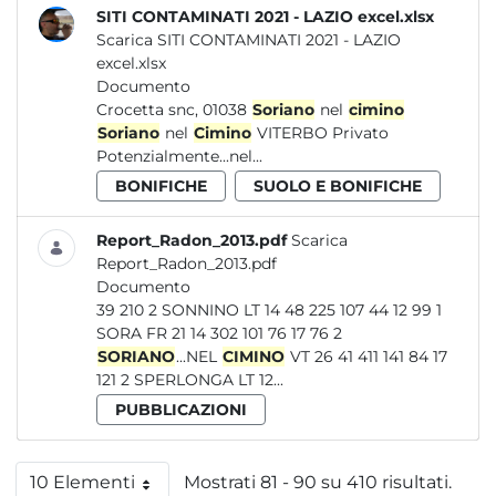
SITI CONTAMINATI 2021 - LAZIO excel.xlsx
Scarica SITI CONTAMINATI 2021 - LAZIO
excel.xlsx
Documento
Crocetta snc, 01038
Soriano
nel
cimino
Soriano
nel
Cimino
VITERBO Privato
Potenzialmente...nel...
BONIFICHE
SUOLO E BONIFICHE
Report_Radon_2013.pdf
Scarica
Report_Radon_2013.pdf
Documento
39 210 2 SONNINO LT 14 48 225 107 44 12 99 1
SORA FR 21 14 302 101 76 17 76 2
SORIANO
...NEL
CIMINO
VT 26 41 411 141 84 17
121 2 SPERLONGA LT 12...
PUBBLICAZIONI
10 Elementi
Mostrati 81 - 90 su 410 risultati.
Per pagina