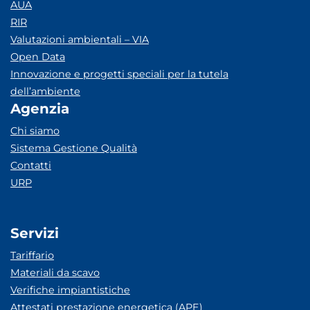
AUA
RIR
Valutazioni ambientali – VIA
Open Data
Innovazione e progetti speciali per la tutela
dell’ambiente
Agenzia
Chi siamo
Sistema Gestione Qualità
Contatti
URP
Servizi
Tariffario
Materiali da scavo
Verifiche impiantistiche
Attestati prestazione energetica (APE)