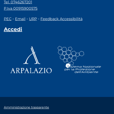
Tel. 0746267201
P.Iva 00915900575
-
-
-
PEC
Email
URP
Feedback Accessibilità
Accedi
Amministrazione trasparente