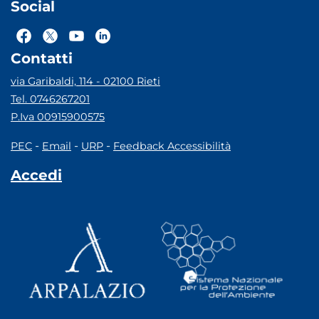
Social
Contatti
via Garibaldi, 114 - 02100 Rieti
Tel. 0746267201
P.Iva 00915900575
-
-
-
PEC
Email
URP
Feedback Accessibilità
Accedi