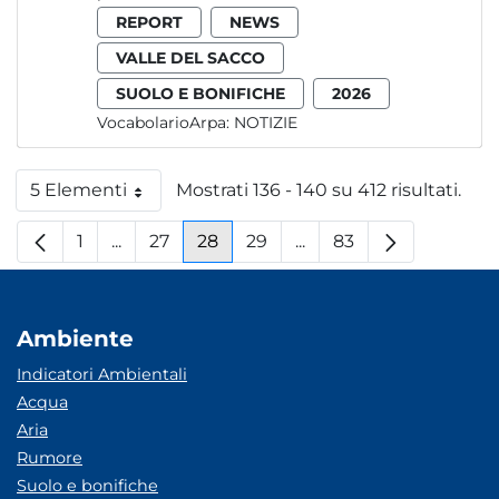
REPORT
NEWS
VALLE DEL SACCO
SUOLO E BONIFICHE
2026
VocabolarioArpa:
NOTIZIE
5 Elementi
Mostrati 136 - 140 su 412 risultati.
Per pagina
1
...
27
28
29
...
83
Pagina
Pagine intermedie
Pagina
Pagina
Pagina
Pagine intermedie
Pagina
Ambiente
Indicatori Ambientali
Acqua
Aria
Rumore
Suolo e bonifiche