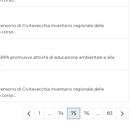
 corso...
nsorio di Civitavecchia Inventario regionale delle
 corso...
ARPA promuove attività di educazione ambientale e alla
.
nsorio di Civitavecchia Inventario regionale delle
 corso...
1
...
74
75
76
...
83
Pagina
Pagine intermedie
Pagina
Pagina
Pagina
Pagine interm
Pagina