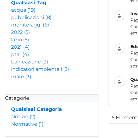
emi
Qualsiasi Tag
acqua
(19)
Inv
pubblicazioni
(8)
Pag
monitoraggi
(6)
Con
2022
(5)
emi
lazio
(5)
Edu
2021
(4)
Pag
ptar
(4)
Con
balneazione
(3)
sos
indicatori ambientali
(3)
mare
(3)
Qua
Pag
Con
Categorie
emi
Qualsiasi Categoria
Notizie
(2)
5 Element
Per
Normative
(1)