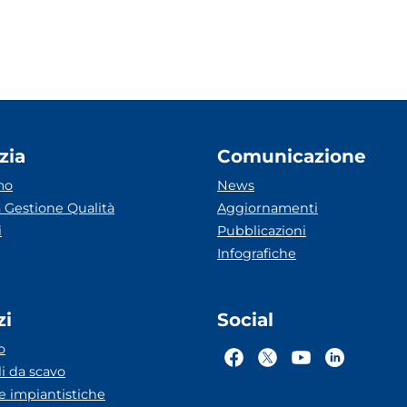
zia
Comunicazione
mo
News
 Gestione Qualità
Aggiornamenti
i
Pubblicazioni
Infografiche
zi
Social
o
li da scavo
he impiantistiche