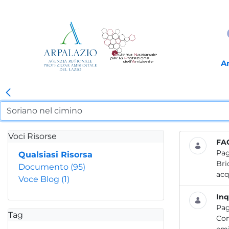
A
Voci Risorse
FA
Pag
Qualsiasi Risorsa
Bri
Documento
(95)
acq
Voce Blog
(1)
Inq
Pag
Tag
Con