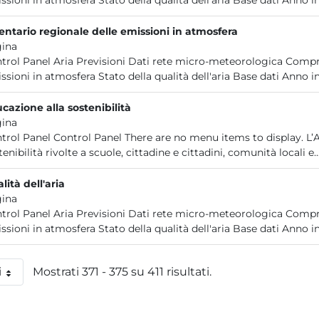
ssioni in atmosfera Stato della qualità dell'aria Base dati Anno in
entario regionale delle emissioni in atmosfera
ina
trol Panel Aria Previsioni Dati rete micro-meteorologica Compre
ssioni in atmosfera Stato della qualità dell'aria Base dati Anno in
cazione alla sostenibilità
ina
trol Panel Control Panel There are no menu items to display. L’
tenibilità rivolte a scuole, cittadine e cittadini, comunità locali e..
lità dell'aria
ina
trol Panel Aria Previsioni Dati rete micro-meteorologica Compre
ssioni in atmosfera Stato della qualità dell'aria Base dati Anno in
i
Mostrati 371 - 375 su 411 risultati.
 pagina