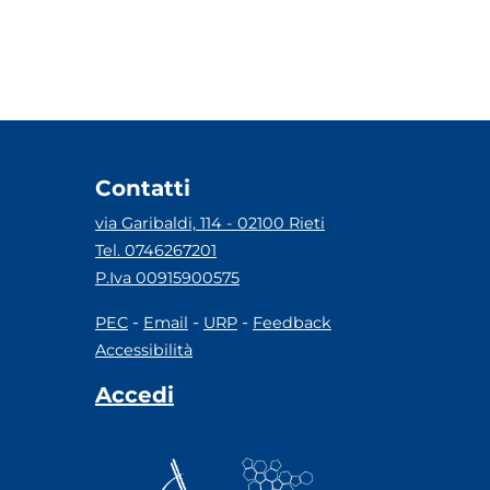
Contatti
via Garibaldi, 114 - 02100 Rieti
Tel. 0746267201
P.Iva 00915900575
-
-
-
PEC
Email
URP
Feedback
Accessibilità
Accedi