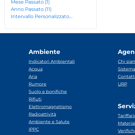
Mese Passato
(1)
Anno Passato
(11)
Intervallo Personalizzato…
Ambiente
Agen
Indicatori Ambientali
Chi sia
Acqua
Sistema
Aria
Contatt
Rumore
URP
Suolo e bonifiche
Rifiuti
Servi
Elettromagnetismo
Radioattività
Tariffari
Ambiente e Salute
Materia
IPPC
Verific