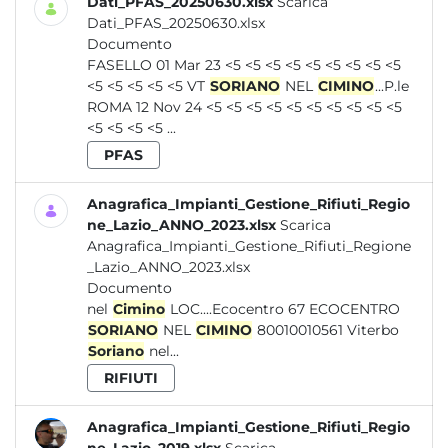
Dati_PFAS_20250630.xlsx
Scarica
Dati_PFAS_20250630.xlsx
Documento
FASELLO 01 Mar 23 <5 <5 <5 <5 <5 <5 <5 <5 <5
<5 <5 <5 <5 <5 VT
SORIANO
NEL
CIMINO
...P.le
ROMA 12 Nov 24 <5 <5 <5 <5 <5 <5 <5 <5 <5 <5
<5 <5 <5 <5 ...
PFAS
Anagrafica_Impianti_Gestione_Rifiuti_Regio
ne_Lazio_ANNO_2023.xlsx
Scarica
Anagrafica_Impianti_Gestione_Rifiuti_Regione
_Lazio_ANNO_2023.xlsx
Documento
nel
Cimino
LOC....Ecocentro 67 ECOCENTRO
SORIANO
NEL
CIMINO
80010010561 Viterbo
Soriano
nel...
RIFIUTI
Anagrafica_Impianti_Gestione_Rifiuti_Regio