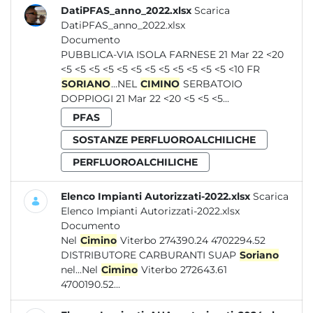
DatiPFAS_anno_2022.xlsx
Scarica
DatiPFAS_anno_2022.xlsx
Documento
PUBBLICA-VIA ISOLA FARNESE 21 Mar 22 <20
<5 <5 <5 <5 <5 <5 <5 <5 <5 <5 <5 <5 <10 FR
SORIANO
...NEL
CIMINO
SERBATOIO
DOPPIOGI 21 Mar 22 <20 <5 <5 <5...
PFAS
SOSTANZE PERFLUOROALCHILICHE
PERFLUOROALCHILICHE
Elenco Impianti Autorizzati-2022.xlsx
Scarica
Elenco Impianti Autorizzati-2022.xlsx
Documento
Nel
Cimino
Viterbo 274390.24 4702294.52
DISTRIBUTORE CARBURANTI SUAP
Soriano
nel...Nel
Cimino
Viterbo 272643.61
4700190.52...