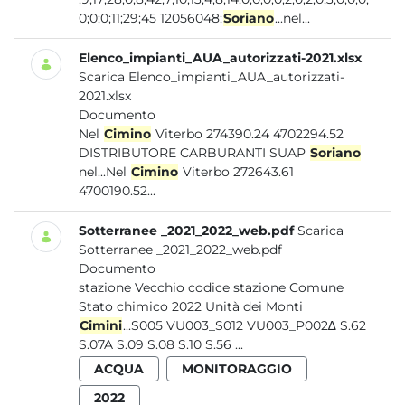
0;0;0;11;29;45 12056048;
Soriano
...nel...
Elenco_impianti_AUA_autorizzati-2021.xlsx
Scarica Elenco_impianti_AUA_autorizzati-
2021.xlsx
Documento
Nel
Cimino
Viterbo 274390.24 4702294.52
DISTRIBUTORE CARBURANTI SUAP
Soriano
nel...Nel
Cimino
Viterbo 272643.61
4700190.52...
Sotterranee _2021_2022_web.pdf
Scarica
Sotterranee _2021_2022_web.pdf
Documento
stazione Vecchio codice stazione Comune
Stato chimico 2022 Unità dei Monti
Cimini
...S005 VU003_S012 VU003_P002∆ S.62
S.07A S.09 S.08 S.10 S.56 ...
ACQUA
MONITORAGGIO
2022