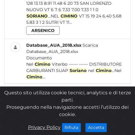
128 13.13 8.91 11.48 6 20 73 SAN LORENZO
NUOVO VT 6 7 6 7.33 7.00 7.33 1 1 0
SORIANO
...NEL
CIMINO
VT 15 19 24 6.40 5.68
5.83 3 1 2 SUTRI VT 11...
ARSENICO
Database_AUA_2018.xlsx
Scarica
Database_AUA_2018.xlsx
Documento
Nel
Cimino
Viterbo ------ ------ DISTRIBUTORE
CARBURANTI SUAP
Soriano
nel
Cimino
...Nel
Cimino
...
Elenco_siti_2018.xlsx
Scarica
Questo sito utilizza cookie tecnici, analytics e di terze
Elenco_siti_2018.xlsx
parti.
Documento
Proseguendo nella navigazione accetti l’utilizzo dei
Viterbo In corso PV Eni 17496 Raccordo
cookie.
Autostradale Orte-Viterbo km 14,9 056048
SORIANO
...Crocetta snc 056048
SORIANO
cookies
Privacy Policy
i cookies
i cookies
Accetta
Rifiuta
NEL...