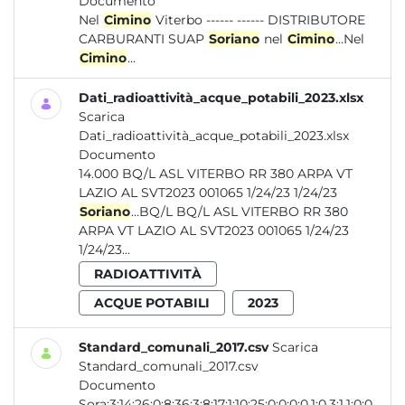
Documento
Nel
Cimino
Viterbo ------ ------ DISTRIBUTORE
CARBURANTI SUAP
Soriano
nel
Cimino
...Nel
Cimino
...
Dati_radioattività_acque_potabili_2023.xlsx
Scarica
Dati_radioattività_acque_potabili_2023.xlsx
Documento
14.000 BQ/L ASL VITERBO RR 380 ARPA VT
LAZIO AL SVT2023 001065 1/24/23 1/24/23
Soriano
...BQ/L BQ/L ASL VITERBO RR 380
ARPA VT LAZIO AL SVT2023 001065 1/24/23
1/24/23...
RADIOATTIVITÀ
ACQUE POTABILI
2023
Standard_comunali_2017.csv
Scarica
Standard_comunali_2017.csv
Documento
Sora;3;14;26;0;8;36;3;8;17;1;10;25;0;0;0;0.1;0.3;1.1;0;0