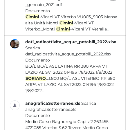
_gennaio_2021.pdf
Documento
Cimini
-Vicani VT Viterbo VU003_S003 Mensa
alta Unità Monti
Cimini
-Vicani VT
Viterbo...Monti
Cimini
-Vicani VT Vetralla...
dati_radioattivita_acque_potabili_2022.xlsx
Scarica
dati_radioattivita_acque_potabili_2022.xlsx
Documento
BQ/L BQ/L ASL LATINA RR 380 ARPA VT
LAZIO AL SVT2022 014193 1/8/2022 1/8/2022
SORIANO
...1.800 BQ/L ASL VITERBO RR 380
ARPA VT LAZIO AL SVT2022 014196 1/8/2022
1/8/2022...
anagraficaSotterranee.xls
Scarica
anagraficaSotterranee.xls
Documento
Medio Corso Bagnoregio Capita2 263455
4721085 Viterbo S.62 Tevere Medio Corso