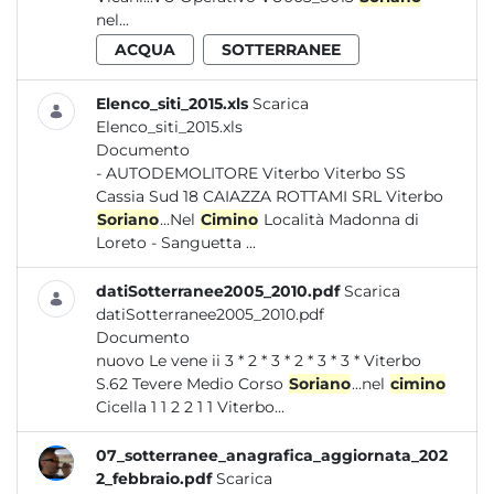
nel...
ACQUA
SOTTERRANEE
Elenco_siti_2015.xls
Scarica
Elenco_siti_2015.xls
Documento
- AUTODEMOLITORE Viterbo Viterbo SS
Cassia Sud 18 CAIAZZA ROTTAMI SRL Viterbo
Soriano
...Nel
Cimino
Località Madonna di
Loreto - Sanguetta ...
datiSotterranee2005_2010.pdf
Scarica
datiSotterranee2005_2010.pdf
Documento
nuovo Le vene ii 3 * 2 * 3 * 2 * 3 * 3 * Viterbo
S.62 Tevere Medio Corso
Soriano
...nel
cimino
Cicella 1 1 2 2 1 1 Viterbo...
07_sotterranee_anagrafica_aggiornata_202
2_febbraio.pdf
Scarica