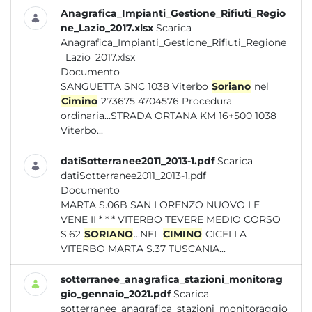
Anagrafica_Impianti_Gestione_Rifiuti_Regio
ne_Lazio_2017.xlsx
Scarica
Anagrafica_Impianti_Gestione_Rifiuti_Regione
_Lazio_2017.xlsx
Documento
SANGUETTA SNC 1038 Viterbo
Soriano
nel
Cimino
273675 4704576 Procedura
ordinaria...STRADA ORTANA KM 16+500 1038
Viterbo...
datiSotterranee2011_2013-1.pdf
Scarica
datiSotterranee2011_2013-1.pdf
Documento
MARTA S.06B SAN LORENZO NUOVO LE
VENE II * * * VITERBO TEVERE MEDIO CORSO
S.62
SORIANO
...NEL
CIMINO
CICELLA
VITERBO MARTA S.37 TUSCANIA...
sotterranee_anagrafica_stazioni_monitorag
gio_gennaio_2021.pdf
Scarica
sotterranee_anagrafica_stazioni_monitoraggio