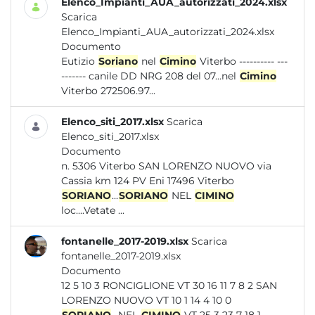
Elenco_Impianti_AUA_autorizzati_2024.xlsx
Scarica
Elenco_Impianti_AUA_autorizzati_2024.xlsx
Documento
Eutizio
Soriano
nel
Cimino
Viterbo ---------- ---
------- canile DD NRG 208 del 07...nel
Cimino
Viterbo 272506.97...
Elenco_siti_2017.xlsx
Scarica
Elenco_siti_2017.xlsx
Documento
n. 5306 Viterbo SAN LORENZO NUOVO via
Cassia km 124 PV Eni 17496 Viterbo
SORIANO
...
SORIANO
NEL
CIMINO
loc....Vetate ...
fontanelle_2017-2019.xlsx
Scarica
fontanelle_2017-2019.xlsx
Documento
12 5 10 3 RONCIGLIONE VT 30 16 11 7 8 2 SAN
LORENZO NUOVO VT 10 1 14 4 10 0