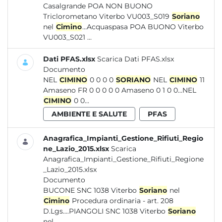
Casalgrande POA NON BUONO
Triclorometano Viterbo VU003_S019
Soriano
nel
Cimino
...Acquaspasa POA BUONO Viterbo
VU003_S021 ...
Dati PFAS.xlsx
Scarica Dati PFAS.xlsx
Documento
NEL
CIMINO
0 0 0 0
SORIANO
NEL
CIMINO
11
Amaseno FR 0 0 0 0 0 Amaseno 0 1 0 0...NEL
CIMINO
0 0...
AMBIENTE E SALUTE
PFAS
Anagrafica_Impianti_Gestione_Rifiuti_Regio
ne_Lazio_2015.xlsx
Scarica
Anagrafica_Impianti_Gestione_Rifiuti_Regione
_Lazio_2015.xlsx
Documento
BUCONE SNC 1038 Viterbo
Soriano
nel
Cimino
Procedura ordinaria - art. 208
D.Lgs....PIANGOLI SNC 1038 Viterbo
Soriano
nel...