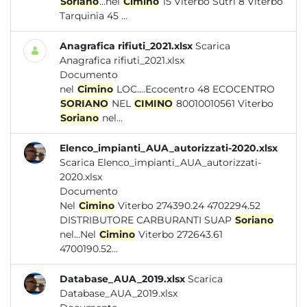
Soriano
...nel
Cimino
15 Viterbo Sutri 8 Viterbo
Tarquinia 45 ...
Anagrafica rifiuti_2021.xlsx
Scarica
Anagrafica rifiuti_2021.xlsx
Documento
nel
Cimino
LOC....Ecocentro 48 ECOCENTRO
SORIANO
NEL
CIMINO
80010010561 Viterbo
Soriano
nel...
Elenco_impianti_AUA_autorizzati-2020.xlsx
Scarica Elenco_impianti_AUA_autorizzati-
2020.xlsx
Documento
Nel
Cimino
Viterbo 274390.24 4702294.52
DISTRIBUTORE CARBURANTI SUAP
Soriano
nel...Nel
Cimino
Viterbo 272643.61
4700190.52...
Database_AUA_2019.xlsx
Scarica
Database_AUA_2019.xlsx