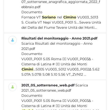
07_sotterranee_anagrafica_aggiornata_2022_f
ebbraio.pdf
Documento
Fornace VT
Soriano
nel
Cimino
VU003_S013
S. Cicella VT Nepi VU003_P001 S....Severa Unità
del Delta del Fiume Tevere Unità dei Monti...
Risultati del monitoraggio - Anno 2021.pdf
Scarica Risultati del monitoraggio - Anno
2021.pdf
Documento
VU001_P001 S.05 Roma  VU001_P003∆ -
Cisterna di Latina #  Unità dei Monti
Cimini
...S005 VU003_S012 VU003_P002∆ S.62
S.07A S.07B S.08 S.10 S.56 VT_ZVN12 ...
2021_05_sotterranee_web.pdf
Scarica
2021_05_sotterranee_web.pdf
Documento
VU001_P001 S.05 Roma  VU001_P003∆ -
Cisterna di Latina #  Unità dei Monti