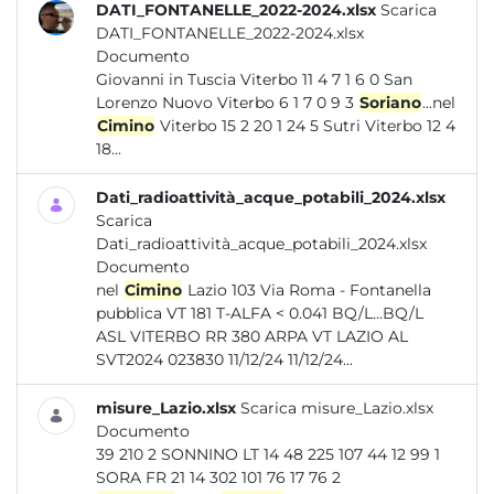
DATI_FONTANELLE_2022-2024.xlsx
Scarica
DATI_FONTANELLE_2022-2024.xlsx
Documento
Giovanni in Tuscia Viterbo 11 4 7 1 6 0 San
Lorenzo Nuovo Viterbo 6 1 7 0 9 3
Soriano
...nel
Cimino
Viterbo 15 2 20 1 24 5 Sutri Viterbo 12 4
18...
Dati_radioattività_acque_potabili_2024.xlsx
Scarica
Dati_radioattività_acque_potabili_2024.xlsx
Documento
nel
Cimino
Lazio 103 Via Roma - Fontanella
pubblica VT 181 T-ALFA < 0.041 BQ/L...BQ/L
ASL VITERBO RR 380 ARPA VT LAZIO AL
SVT2024 023830 11/12/24 11/12/24...
misure_Lazio.xlsx
Scarica misure_Lazio.xlsx
Documento
39 210 2 SONNINO LT 14 48 225 107 44 12 99 1
SORA FR 21 14 302 101 76 17 76 2