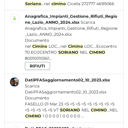
Soriano
...nel
cimino
Cicella 272777 4699066
Anagrafica_Impianti_Gestione_Rifiuti_Regio
ne_Lazio_ANNO_2024.xlsx
Scarica
Anagrafica_Impianti_Gestione_Rifiuti_Regione
_Lazio_ANNO_2024.xlsx
Documento
nel
Cimino
LOC....nel
Cimino
LOC....Ecocentro
70 ECOCENTRO
SORIANO
NEL
CIMINO
80010010561...
RIFIUTI
DatiPFASaggiornamento02_10_2023.xlsx
Scarica
DatiPFASaggiornamento02_10_2023.xlsx
Documento
FASELLO 01 Mar 23 <5 <5 <5 <5 <5 <5 <5 <5 <5
<5 <5 <5 <5 <5 VT
SORIANO
NEL
CIMINO
...NEL
CIMINO
1 0 0 0 0 1 0 0 0 0 0 ...