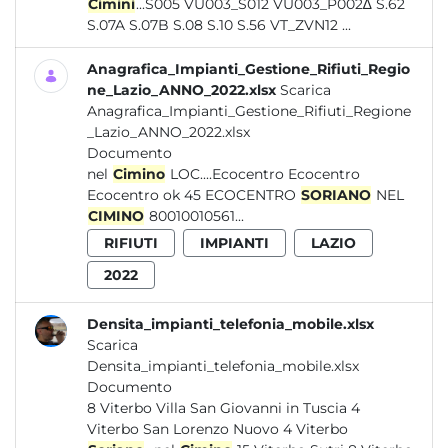
Cimini
...S005 VU003_S012 VU003_P002∆ S.62
S.07A S.07B S.08 S.10 S.56 VT_ZVN12 ...
Anagrafica_Impianti_Gestione_Rifiuti_Regio
ne_Lazio_ANNO_2022.xlsx
Scarica
Anagrafica_Impianti_Gestione_Rifiuti_Regione
_Lazio_ANNO_2022.xlsx
Documento
nel
Cimino
LOC....Ecocentro Ecocentro
Ecocentro ok 45 ECOCENTRO
SORIANO
NEL
CIMINO
80010010561...
RIFIUTI
IMPIANTI
LAZIO
2022
Densita_impianti_telefonia_mobile.xlsx
Scarica
Densita_impianti_telefonia_mobile.xlsx
Documento
8 Viterbo Villa San Giovanni in Tuscia 4
Viterbo San Lorenzo Nuovo 4 Viterbo