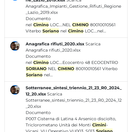
ne_Lazio_2019.xlsx
Scarica
Anagrafica_Impianti_Gestione_Rifiuti_Regione
_Lazio_2019.xlsx
Documento
nel
Cimino
LOC....NEL
CIMINO
80010010561
Viterbo
Soriano
nel
Cimino
LOC....nel...
Anagrafica rifiuti_2020.xlsx
Scarica
Anagrafica rifiuti_2020.xlsx
Documento
nel
Cimino
LOC....Ecocentro 48 ECOCENTRO
SORIANO
NEL
CIMINO
80010010561 Viterbo
Soriano
nel...
Sotterranee_sintesi_triennio_21_23_R0_2024_
12_20.xlsx
Scarica
Sotterranee_sintesi_triennio_21_23_R0_2024_12
_20.xlsx
Documento
P007 Cisterna di Latina 4 Arsenico disciolto,
Triclorometano Unità dei Monti
Cimini
-
Vicani...VU Operativo VU003_S013
Soriano