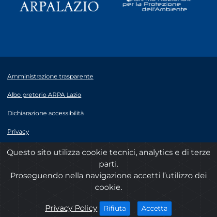
Amministrazione trasparente
Albo pretorio ARPA Lazio
Dichiarazione accessibilità
Privacy
Note legali
Questo sito utilizza cookie tecnici, analytics e di terze
parti.
© 2020 ARPA Lazio - P.Iva 00915900575
Proseguendo nella navigazione accetti l’utilizzo dei
cookie.
cookies
Privacy Policy
i cookies
i cookies
Accetta
Rifiuta