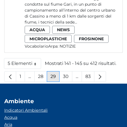
condotte sul fiume Gari, in un punto di
campionamento all’interno del centro urbano
di Cassino a meno di 1 km dalle sorgenti del
fiume, i tecnici della sede...
ACQUA
NEWS
MICROPLASTICHE
FROSINONE
VocabolarioArpa:
NOTIZIE
5 Elementi
Mostrati 141 - 145 su 412 risultati.
Per pagina
1
...
28
29
30
...
83
Pagina
Pagine intermedie
Pagina
Pagina
Pagina
Pagine intermedie
Pagina
Ambiente
Indicatori Ambientali
Acqua
Aria