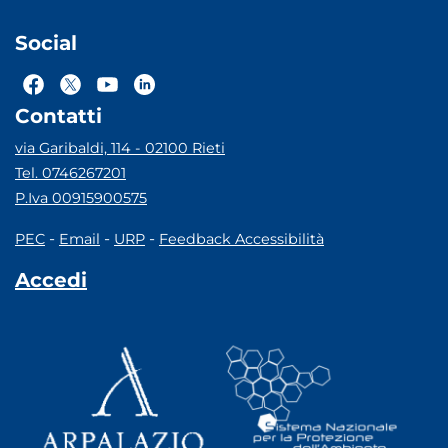
Social
Contatti
via Garibaldi, 114 - 02100 Rieti
Tel. 0746267201
P.Iva 00915900575
-
-
-
PEC
Email
URP
Feedback Accessibilità
Accedi