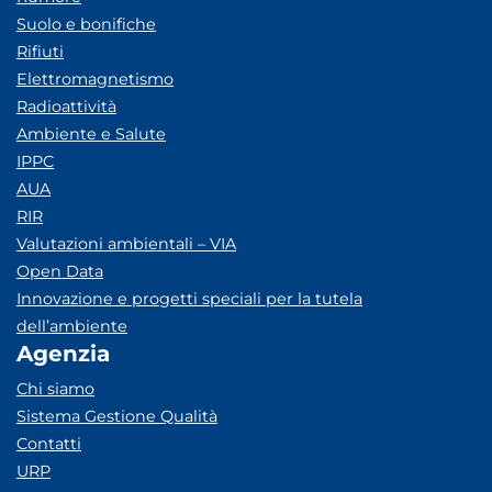
Suolo e bonifiche
Rifiuti
Elettromagnetismo
Radioattività
Ambiente e Salute
IPPC
AUA
RIR
Valutazioni ambientali – VIA
Open Data
Innovazione e progetti speciali per la tutela
dell’ambiente
Agenzia
Chi siamo
Sistema Gestione Qualità
Contatti
URP