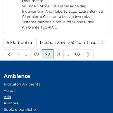
Documento
Volume 3 Modelli di Dispersione degli
Inquinanti in Aria Roberto Sozzi Laura Bennati
Giampietro Casasanta Marzio Invernizzi
Sistema Nazionale per la rotezione P dell'
Ambiente TEORIA,...
5 Elementi
Mostrati 346 - 350 su 411 risultati.
Per pagina
1
...
69
70
71
...
83
Pagina
Pagine intermedie
Pagina
Pagina
Pagina
Pagine intermedie
Pagina
Ambiente
Indicatori Ambientali
Acqua
Aria
Rumore
Suolo e bonifiche