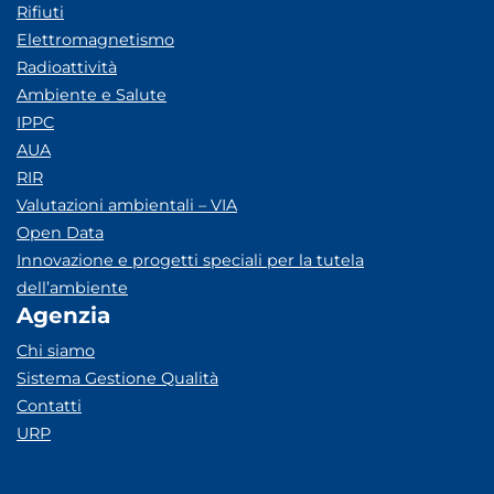
Rifiuti
Elettromagnetismo
Radioattività
Ambiente e Salute
IPPC
AUA
RIR
Valutazioni ambientali – VIA
Open Data
Innovazione e progetti speciali per la tutela
dell’ambiente
Agenzia
Chi siamo
Sistema Gestione Qualità
Contatti
URP