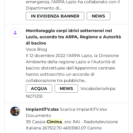
emergenza, l'ARPA Lazio ha collaborato con il
Dipartimento di...
IN EVIDENZA BANNER
NEWS
Monitoraggio corpi idrici sotterranei nel
Lazio, accordo tra ARPA, Regione e Autorità
di bacino
Voce Blog
Il 12 dicembre 2022 l’ARPA Lazio, la Direzione
Ambiente della regione Lazio e l’Autorità di
bacino distrettuale dell’Appennino centrale
hanno sottoscritto un accordo di
collaborazione tra pubbliche...
ACQUA
NEWS
VocabolarioArpa:
NOTIZIE
ImpiantiTV.xlsx
Scarica ImpiantiTV.xlsx
Documento
39 Cassia
Cimina
, snc RAI - Radiotelevisione
Italiana 267512.70 4693961.07 Canino