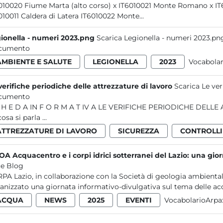
IT6010020 
IT6010011 Caldera di Latera IT6010022 Monte...
ionella - numeri 2023.png
Scarica Legionella - numeri 2023.pn
cumento
AMBIENTE E SALUTE
LEGIONELLA
2023
Vocabola
verifiche periodiche delle attrezzature di lavoro
Scarica Le ver
cumento
 SOMMARIO
Di cosa si parla ...
ATTREZZATURE DI LAVORO
SICUREZZA
CONTROLLI
POA Acquacentro e i corpi idrici sotterranei del Lazio: una gio
e Blog
RPA Lazio, in collaborazione con la Società di geologia ambienta
anizzato una giornata informativo-divulgativa sul tema delle acq
ACQUA
NEWS
2025
EVENTI
VocabolarioArpa