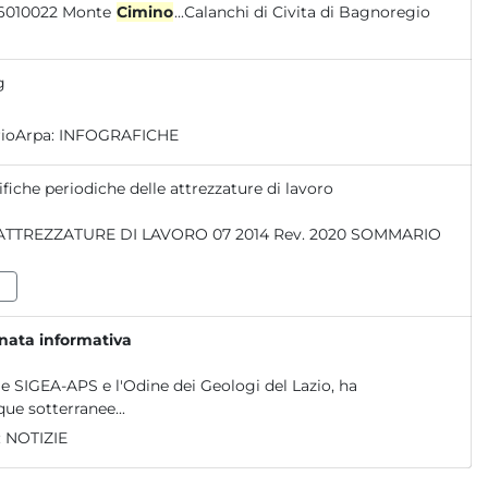
Fiume Marta (alto corso) x IT6010021 Monte Romano x IT6010022 Monte
Cimino
...Calanchi di Civita di Bagnoregio
g
rioArpa:
INFOGRAFICHE
ifiche periodiche delle attrezzature di lavoro
rnata informativa
le SIGEA-APS e l'Odine dei Geologi del Lazio, ha
ue sotterranee...
:
NOTIZIE