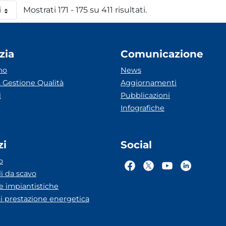
i
Mostrati 171 - 175 su 411 risultati.
 pagina
zia
Comunicazione
mo
News
 Gestione Qualità
Aggiornamenti
i
Pubblicazioni
Infografiche
zi
Social
o
li da scavo
he impiantistiche
ti prestazione energetica