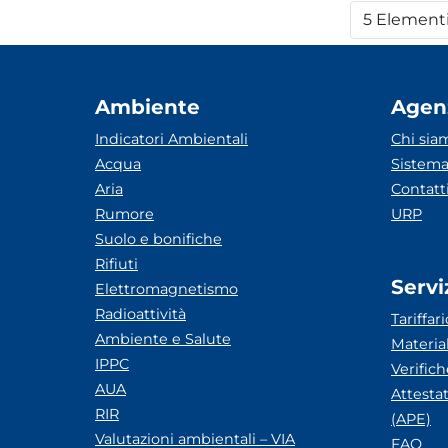
5 Element
Per
Ambiente
Agen
Indicatori Ambientali
Chi sia
Acqua
Sistema
Aria
Contatt
Rumore
URP
Suolo e bonifiche
Rifiuti
Servi
Elettromagnetismo
Radioattività
Tariffari
Ambiente e Salute
Materia
IPPC
Verific
AUA
Attesta
RIR
(APE)
Valutazioni ambientali – VIA
FAQ