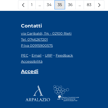
1
...
34
35
36
...
83
Pagina
Pagine intermedie
Pagina
Pagina
Pagina
Pagine interm
Pagina
Contatti
via Garibaldi, 114 - 02100 Rieti
Tel. 0746267201
P.Iva 00915900575
-
-
-
PEC
Email
URP
Feedback
Accessibilità
Accedi