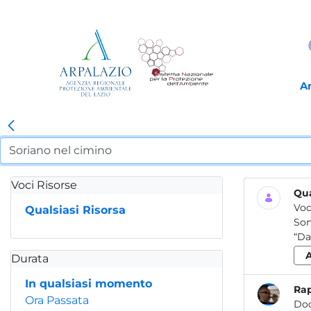
A
Voci Risorse
Qua
Voc
Qualsiasi Risorsa
Son
“Da
Durata
In qualsiasi momento
Rap
Ora Passata
Do