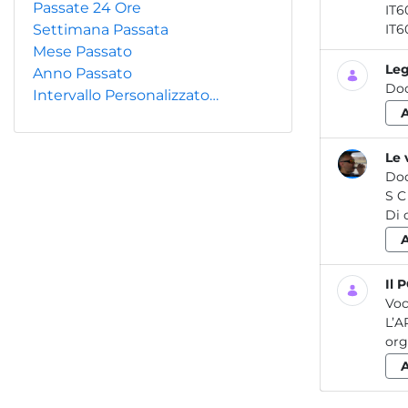
Passate 24 Ore
Settimana Passata
Mese Passato
Leg
Anno Passato
Do
Intervallo Personalizzato…
Le 
Do
S C H E D A IN F O R M A T IV A LE VERIFICHE PERIODICHE DELLE ATTREZZATURE DI LAVORO 07 2014 Rev. 2020
Il 
Voc
L’A
org