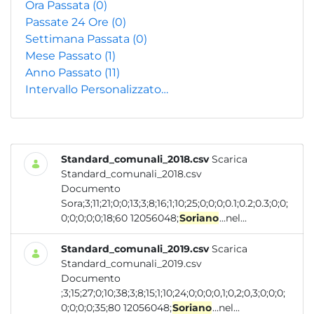
Ora Passata
(0)
Passate 24 Ore
(0)
Settimana Passata
(0)
Mese Passato
(1)
Anno Passato
(11)
Intervallo Personalizzato…
Standard_comunali_2018.csv
Scarica
Standard_comunali_2018.csv
Documento
Sora;3;11;21;0;0;13;3;8;16;1;10;25;0;0;0;0.1;0.2;0.3;0;0;
0;0;0;0;0;18;60 12056048;
Soriano
...nel...
Standard_comunali_2019.csv
Scarica
Standard_comunali_2019.csv
Documento
;3;15;27;0;10;38;3;8;15;1;10;24;0;0;0;0,1;0,2;0,3;0;0;0;
0;0;0;0;35;80 12056048;
Soriano
...nel...