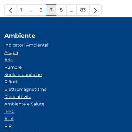
1
...
6
7
8
...
83
Pagina
Pagine intermedie
Pagina
Pagina
Pagina
Pagine intermedie
Pagina
Ambiente
Indicatori Ambientali
Acqua
Aria
Rumore
Suolo e bonifiche
Rifiuti
Elettromagnetismo
Radioattività
Ambiente e Salute
IPPC
AUA
RIR