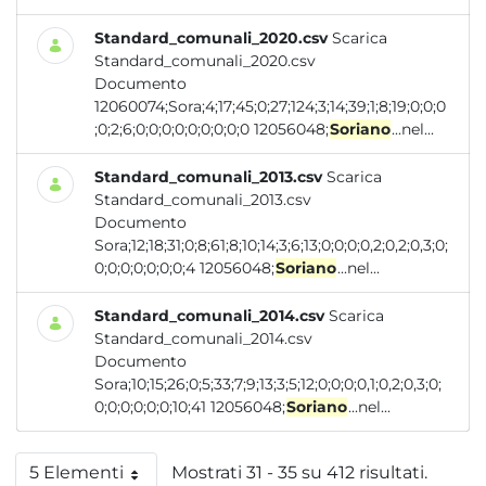
Standard_comunali_2020.csv
Scarica
Standard_comunali_2020.csv
Documento
12060074;Sora;4;17;45;0;27;124;3;14;39;1;8;19;0;0;0
;0;2;6;0;0;0;0;0;0;0;0;0 12056048;
Soriano
...nel...
Standard_comunali_2013.csv
Scarica
Standard_comunali_2013.csv
Documento
Sora;12;18;31;0;8;61;8;10;14;3;6;13;0;0;0;0,2;0,2;0,3;0;
0;0;0;0;0;0;0;4 12056048;
Soriano
...nel...
Standard_comunali_2014.csv
Scarica
Standard_comunali_2014.csv
Documento
Sora;10;15;26;0;5;33;7;9;13;3;5;12;0;0;0;0,1;0,2;0,3;0;
0;0;0;0;0;0;10;41 12056048;
Soriano
...nel...
5 Elementi
Mostrati 31 - 35 su 412 risultati.
Per pagina