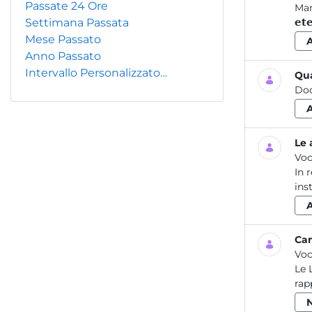
Passate 24 Ore
Mar
Settimana Passata
𝗲𝘁
Mese Passato
Anno Passato
Intervallo Personalizzato…
Qua
Do
Le 
Voc
In 
ins
Cam
Voc
Le 
rap