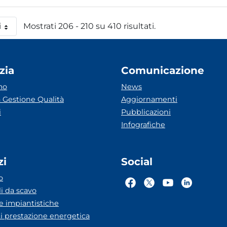
i
Mostrati 206 - 210 su 410 risultati.
 pagina
zia
Comunicazione
mo
News
 Gestione Qualità
Aggiornamenti
i
Pubblicazioni
Infografiche
zi
Social
o
li da scavo
he impiantistiche
ti prestazione energetica