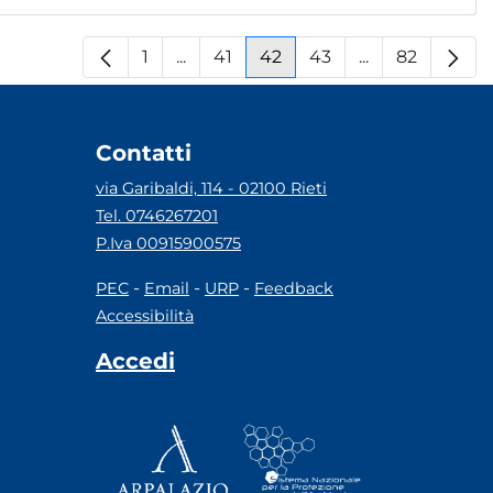
1
...
41
42
43
...
82
Pagina
Pagine intermedie
Pagina
Pagina
Pagina
Pagine interm
Pagina
Contatti
via Garibaldi, 114 - 02100 Rieti
Tel. 0746267201
P.Iva 00915900575
-
-
-
PEC
Email
URP
Feedback
Accessibilità
Accedi