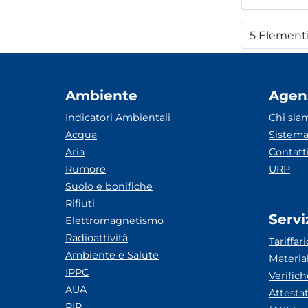
5 Element
Per
Ambiente
Agen
Indicatori Ambientali
Chi sia
Acqua
Sistema
Aria
Contatt
Rumore
URP
Suolo e bonifiche
Rifiuti
Servi
Elettromagnetismo
Radioattività
Tariffari
Ambiente e Salute
Materia
IPPC
Verific
AUA
Attesta
RIR