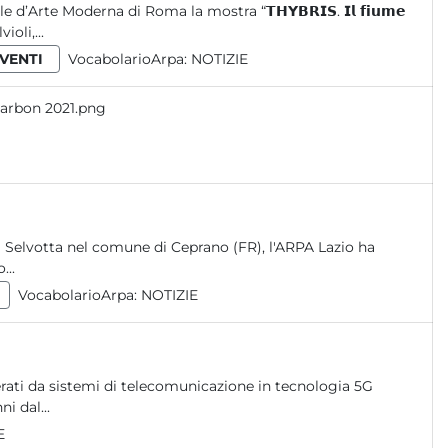
Arte Moderna di Roma la mostra “𝗧𝗛𝗬𝗕𝗥𝗜𝗦. 𝗜𝗹 𝗳𝗶𝘂𝗺𝗲
violi,...
VENTI
VocabolarioArpa:
NOTIZIE
 Carbon 2021.png
ità Selvotta nel comune di Ceprano (FR), l'ARPA Lazio ha
...
VocabolarioArpa:
NOTIZIE
rati da sistemi di telecomunicazione in tecnologia 5G
i dal...
E