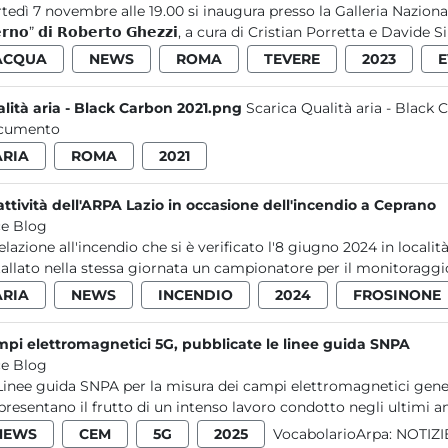
tedì 7 novembre alle 19.00 si inaugura presso la Galleria Nazionale d’
𝗲𝗿𝗻𝗼” 𝗱𝗶 𝗥𝗼𝗯𝗲𝗿𝘁𝗼 𝗚𝗵𝗲𝘇𝘇𝗶, a cura di Cristian Porretta e Davide Sil
ACQUA
NEWS
ROMA
TEVERE
2023
E
lità aria - Black Carbon 2021.png
Scarica Qualità aria - Black
cumento
ARIA
ROMA
2021
attività dell'ARPA Lazio in occasione dell'incendio a Ceprano
e Blog
relazione all'incendio che si è verificato l'8 giugno 2024 in local
tallato nella stessa giornata un campionatore per il monitoraggio
ARIA
NEWS
INCENDIO
2024
FROSINONE
pi elettromagnetici 5G, pubblicate le linee guida SNPA
e Blog
Linee guida SNPA per la misura dei campi elettromagnetici gene
presentano il frutto di un intenso lavoro condotto negli ultimi ann
NEWS
CEM
5G
2025
VocabolarioArpa:
NOTIZI