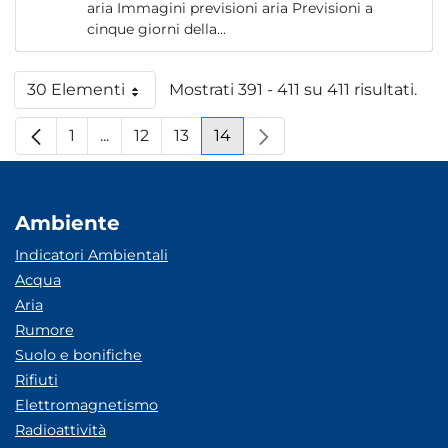
aria Immagini previsioni aria Previsioni a
cinque giorni della...
30 Elementi
Mostrati 391 - 411 su 411 risultati.
Per pagina
1
...
12
13
14
Pagina
Pagine intermedie
Pagina
Pagina
Pagina
Ambiente
Indicatori Ambientali
Acqua
Aria
Rumore
Suolo e bonifiche
Rifiuti
Elettromagnetismo
Radioattività