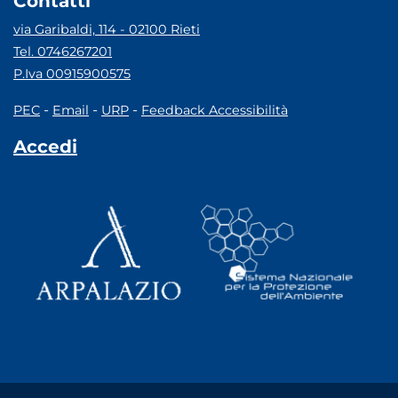
Contatti
via Garibaldi, 114 - 02100 Rieti
Tel. 0746267201
P.Iva 00915900575
-
-
-
PEC
Email
URP
Feedback Accessibilità
Accedi