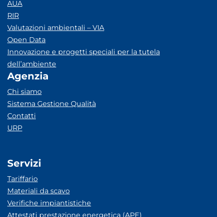
AUA
RIR
Valutazioni ambientali – VIA
Open Data
Innovazione e progetti speciali per la tutela
dell’ambiente
Agenzia
Chi siamo
Sistema Gestione Qualità
Contatti
URP
Servizi
Tariffario
Materiali da scavo
Verifiche impiantistiche
Attestati prestazione energetica (APE)