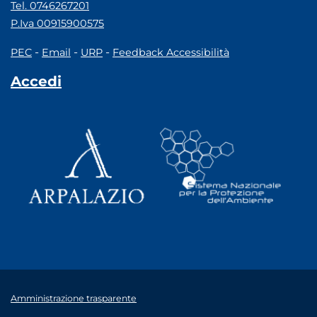
Tel. 0746267201
P.Iva 00915900575
-
-
-
PEC
Email
URP
Feedback Accessibilità
Accedi
Amministrazione trasparente