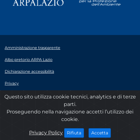
Amministrazione trasparente
Albo pretorio ARPA Lazio
Dichiarazione accessibilità
Privacy
Note legali
Questo sito utilizza cookie tecnici, analytics e di terze
parti.
© 2020 ARPA Lazio - P.Iva 00915900575
Proseguendo nella navigazione accetti l’utilizzo dei
cookie.
cookies
Privacy Policy
i cookies
i cookies
Accetta
Rifiuta