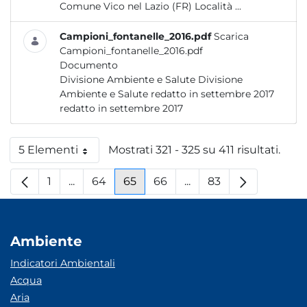
Comune Vico nel Lazio (FR) Località ...
Campioni_fontanelle_2016.pdf
Scarica
Campioni_fontanelle_2016.pdf
Documento
Divisione Ambiente e Salute Divisione
Ambiente e Salute redatto in settembre 2017
redatto in settembre 2017
5 Elementi
Mostrati 321 - 325 su 411 risultati.
Per pagina
1
...
64
65
66
...
83
Pagina
Pagine intermedie
Pagina
Pagina
Pagina
Pagine intermedie
Pagina
Ambiente
Indicatori Ambientali
Acqua
Aria