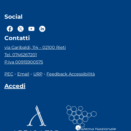
Social
Contatti
via Garibaldi, 114 - 02100 Rieti
Tel. 0746267201
P.Iva 00915900575
-
-
-
PEC
Email
URP
Feedback Accessibilità
Accedi