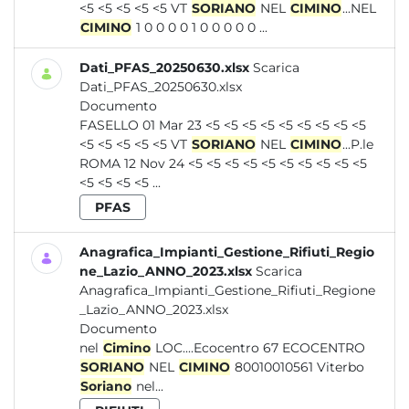
<5 <5 <5 <5 <5 VT
SORIANO
NEL
CIMINO
...NEL
CIMINO
1 0 0 0 0 1 0 0 0 0 0 ...
Dati_PFAS_20250630.xlsx
Scarica
Dati_PFAS_20250630.xlsx
Documento
FASELLO 01 Mar 23 <5 <5 <5 <5 <5 <5 <5 <5 <5
<5 <5 <5 <5 <5 VT
SORIANO
NEL
CIMINO
...P.le
ROMA 12 Nov 24 <5 <5 <5 <5 <5 <5 <5 <5 <5 <5
<5 <5 <5 <5 ...
PFAS
Anagrafica_Impianti_Gestione_Rifiuti_Regio
ne_Lazio_ANNO_2023.xlsx
Scarica
Anagrafica_Impianti_Gestione_Rifiuti_Regione
_Lazio_ANNO_2023.xlsx
Documento
nel
Cimino
LOC....Ecocentro 67 ECOCENTRO
SORIANO
NEL
CIMINO
80010010561 Viterbo
Soriano
nel...