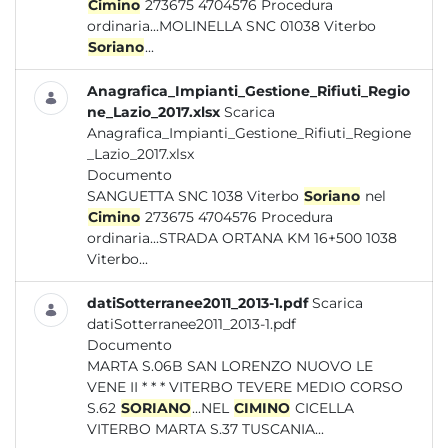
Cimino
273675 4704576 Procedura
ordinaria...MOLINELLA SNC 01038 Viterbo
Soriano
...
Anagrafica_Impianti_Gestione_Rifiuti_Regio
ne_Lazio_2017.xlsx
Scarica
Anagrafica_Impianti_Gestione_Rifiuti_Regione
_Lazio_2017.xlsx
Documento
SANGUETTA SNC 1038 Viterbo
Soriano
nel
Cimino
273675 4704576 Procedura
ordinaria...STRADA ORTANA KM 16+500 1038
Viterbo...
datiSotterranee2011_2013-1.pdf
Scarica
datiSotterranee2011_2013-1.pdf
Documento
MARTA S.06B SAN LORENZO NUOVO LE
VENE II * * * VITERBO TEVERE MEDIO CORSO
S.62
SORIANO
...NEL
CIMINO
CICELLA
VITERBO MARTA S.37 TUSCANIA...