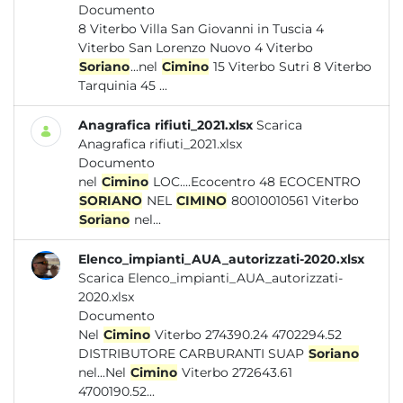
Documento
8 Viterbo Villa San Giovanni in Tuscia 4
Viterbo San Lorenzo Nuovo 4 Viterbo
Soriano
...nel
Cimino
15 Viterbo Sutri 8 Viterbo
Tarquinia 45 ...
Anagrafica rifiuti_2021.xlsx
Scarica
Anagrafica rifiuti_2021.xlsx
Documento
nel
Cimino
LOC....Ecocentro 48 ECOCENTRO
SORIANO
NEL
CIMINO
80010010561 Viterbo
Soriano
nel...
Elenco_impianti_AUA_autorizzati-2020.xlsx
Scarica Elenco_impianti_AUA_autorizzati-
2020.xlsx
Documento
Nel
Cimino
Viterbo 274390.24 4702294.52
DISTRIBUTORE CARBURANTI SUAP
Soriano
nel...Nel
Cimino
Viterbo 272643.61
4700190.52...