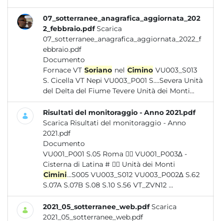
07_sotterranee_anagrafica_aggiornata_202
2_febbraio.pdf
Scarica
07_sotterranee_anagrafica_aggiornata_2022_f
ebbraio.pdf
Documento
Fornace VT
Soriano
nel
Cimino
VU003_S013
S. Cicella VT Nepi VU003_P001 S....Severa Unità
del Delta del Fiume Tevere Unità dei Monti...
Risultati del monitoraggio - Anno 2021.pdf
Scarica Risultati del monitoraggio - Anno
2021.pdf
Documento
VU001_P001 S.05 Roma  VU001_P003∆ -
Cisterna di Latina #  Unità dei Monti
Cimini
...S005 VU003_S012 VU003_P002∆ S.62
S.07A S.07B S.08 S.10 S.56 VT_ZVN12 ...
2021_05_sotterranee_web.pdf
Scarica
2021_05_sotterranee_web.pdf