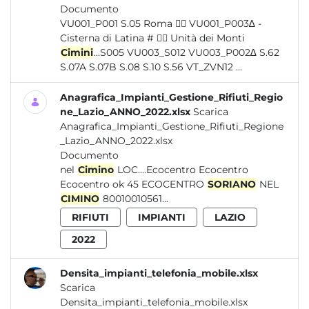
Documento
VU001_P001 S.05 Roma  VU001_P003∆ -
Cisterna di Latina #  Unità dei Monti
Cimini
...S005 VU003_S012 VU003_P002∆ S.62
S.07A S.07B S.08 S.10 S.56 VT_ZVN12 ...
Anagrafica_Impianti_Gestione_Rifiuti_Regio
ne_Lazio_ANNO_2022.xlsx
Scarica
Anagrafica_Impianti_Gestione_Rifiuti_Regione
_Lazio_ANNO_2022.xlsx
Documento
nel
Cimino
LOC....Ecocentro Ecocentro
Ecocentro ok 45 ECOCENTRO
SORIANO
NEL
CIMINO
80010010561...
RIFIUTI
IMPIANTI
LAZIO
2022
Densita_impianti_telefonia_mobile.xlsx
Scarica
Densita_impianti_telefonia_mobile.xlsx