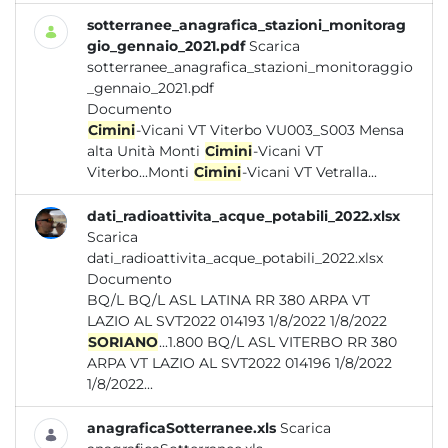
sotterranee_anagrafica_stazioni_monitorag
gio_gennaio_2021.pdf
Scarica
sotterranee_anagrafica_stazioni_monitoraggio
_gennaio_2021.pdf
Documento
Cimini
-Vicani VT Viterbo VU003_S003 Mensa
alta Unità Monti
Cimini
-Vicani VT
Viterbo...Monti
Cimini
-Vicani VT Vetralla...
dati_radioattivita_acque_potabili_2022.xlsx
Scarica
dati_radioattivita_acque_potabili_2022.xlsx
Documento
BQ/L BQ/L ASL LATINA RR 380 ARPA VT
LAZIO AL SVT2022 014193 1/8/2022 1/8/2022
SORIANO
...1.800 BQ/L ASL VITERBO RR 380
ARPA VT LAZIO AL SVT2022 014196 1/8/2022
1/8/2022...
anagraficaSotterranee.xls
Scarica