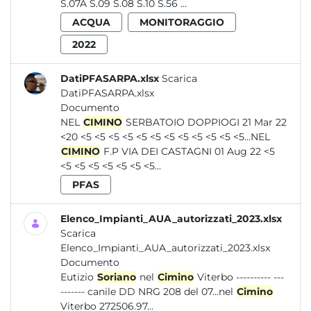
S.07A S.09 S.08 S.10 S.56 ...
ACQUA
MONITORAGGIO
2022
DatiPFASARPA.xlsx
Scarica
DatiPFASARPA.xlsx
Documento
NEL
CIMINO
SERBATOIO DOPPIOGI 21 Mar 22
<20 <5 <5 <5 <5 <5 <5 <5 <5 <5 <5 <5 <5...NEL
CIMINO
F.P VIA DEI CASTAGNI 01 Aug 22 <5
<5 <5 <5 <5 <5 <5 <5...
PFAS
Elenco_Impianti_AUA_autorizzati_2023.xlsx
Scarica
Elenco_Impianti_AUA_autorizzati_2023.xlsx
Documento
Eutizio
Soriano
nel
Cimino
Viterbo ---------- ---
------- canile DD NRG 208 del 07...nel
Cimino
Viterbo 272506.97...