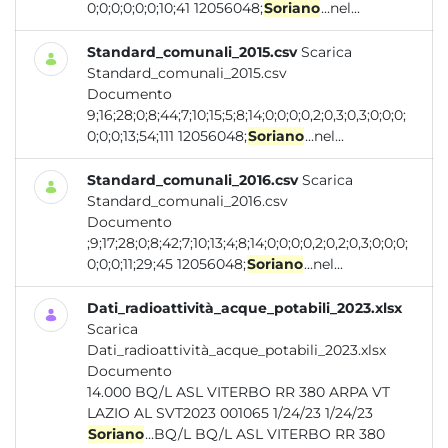
0;0;0;0;0;0;10;41 12056048;
Soriano
...nel...
Standard_comunali_2015.csv
Scarica
Standard_comunali_2015.csv
Documento
9;16;28;0;8;44;7;10;15;5;8;14;0;0;0;0,2;0,3;0,3;0;0;0;
0;0;0;13;54;111 12056048;
Soriano
...nel...
Standard_comunali_2016.csv
Scarica
Standard_comunali_2016.csv
Documento
;9;17;28;0;8;42;7;10;13;4;8;14;0;0;0;0,2;0,2;0,3;0;0;0;
0;0;0;11;29;45 12056048;
Soriano
...nel...
Dati_radioattività_acque_potabili_2023.xlsx
Scarica
Dati_radioattività_acque_potabili_2023.xlsx
Documento
14.000 BQ/L ASL VITERBO RR 380 ARPA VT
LAZIO AL SVT2023 001065 1/24/23 1/24/23
Soriano
...BQ/L BQ/L ASL VITERBO RR 380