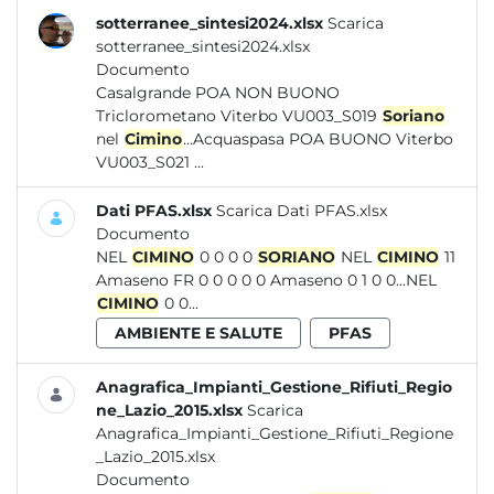
sotterranee_sintesi2024.xlsx
Scarica
sotterranee_sintesi2024.xlsx
Documento
Casalgrande POA NON BUONO
Triclorometano Viterbo VU003_S019
Soriano
nel
Cimino
...Acquaspasa POA BUONO Viterbo
VU003_S021 ...
Dati PFAS.xlsx
Scarica Dati PFAS.xlsx
Documento
NEL
CIMINO
0 0 0 0
SORIANO
NEL
CIMINO
11
Amaseno FR 0 0 0 0 0 Amaseno 0 1 0 0...NEL
CIMINO
0 0...
AMBIENTE E SALUTE
PFAS
Anagrafica_Impianti_Gestione_Rifiuti_Regio
ne_Lazio_2015.xlsx
Scarica
Anagrafica_Impianti_Gestione_Rifiuti_Regione
_Lazio_2015.xlsx
Documento