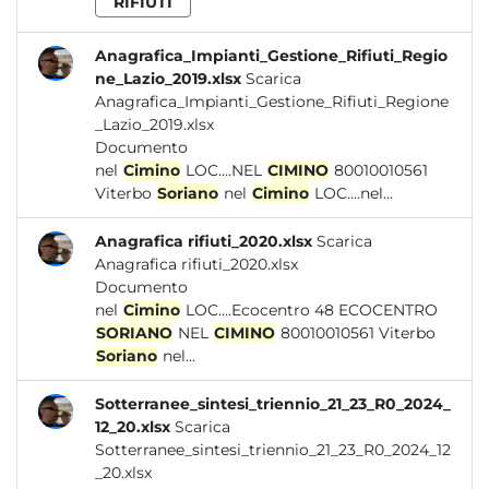
RIFIUTI
Anagrafica_Impianti_Gestione_Rifiuti_Regio
ne_Lazio_2019.xlsx
Scarica
Anagrafica_Impianti_Gestione_Rifiuti_Regione
_Lazio_2019.xlsx
Documento
nel
Cimino
LOC....NEL
CIMINO
80010010561
Viterbo
Soriano
nel
Cimino
LOC....nel...
Anagrafica rifiuti_2020.xlsx
Scarica
Anagrafica rifiuti_2020.xlsx
Documento
nel
Cimino
LOC....Ecocentro 48 ECOCENTRO
SORIANO
NEL
CIMINO
80010010561 Viterbo
Soriano
nel...
Sotterranee_sintesi_triennio_21_23_R0_2024_
12_20.xlsx
Scarica
Sotterranee_sintesi_triennio_21_23_R0_2024_12
_20.xlsx