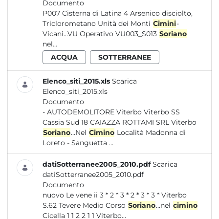
Documento
P007 Cisterna di Latina 4 Arsenico disciolto,
Triclorometano Unità dei Monti
Cimini
-
Vicani...VU Operativo VU003_S013
Soriano
nel...
ACQUA
SOTTERRANEE
Elenco_siti_2015.xls
Scarica
Elenco_siti_2015.xls
Documento
- AUTODEMOLITORE Viterbo Viterbo SS
Cassia Sud 18 CAIAZZA ROTTAMI SRL Viterbo
Soriano
...Nel
Cimino
Località Madonna di
Loreto - Sanguetta ...
datiSotterranee2005_2010.pdf
Scarica
datiSotterranee2005_2010.pdf
Documento
nuovo Le vene ii 3 * 2 * 3 * 2 * 3 * 3 * Viterbo
S.62 Tevere Medio Corso
Soriano
...nel
cimino
Cicella 1 1 2 2 1 1 Viterbo...