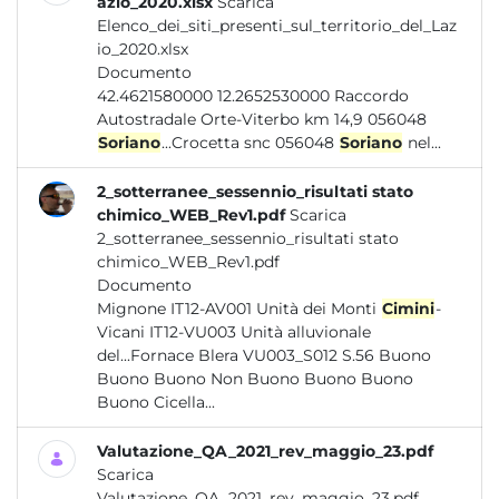
azio_2020.xlsx
Scarica
Elenco_dei_siti_presenti_sul_territorio_del_Laz
io_2020.xlsx
Documento
42.4621580000 12.2652530000 Raccordo
Autostradale Orte-Viterbo km 14,9 056048
Soriano
...Crocetta snc 056048
Soriano
nel...
2_sotterranee_sessennio_risultati stato
chimico_WEB_Rev1.pdf
Scarica
2_sotterranee_sessennio_risultati stato
chimico_WEB_Rev1.pdf
Documento
Mignone IT12-AV001 Unità dei Monti
Cimini
-
Vicani IT12-VU003 Unità alluvionale
del...Fornace Blera VU003_S012 S.56 Buono
Buono Buono Non Buono Buono Buono
Buono Cicella...
Valutazione_QA_2021_rev_maggio_23.pdf
Scarica
Valutazione_QA_2021_rev_maggio_23.pdf