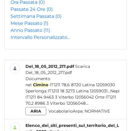
Ora Passata
(0)
Passate 24 Ore
(0)
Settimana Passata
(0)
Mese Passato
(1)
Anno Passato
(11)
Intervallo Personalizzato…
Del_18_05_2012_217.pdf
Scarica
Del_18_05_2012_217.pdf
Documento
nel
Cimino
IT1211 78,6 8720 Latina 12059030
Sperlonga IT1213 18 3273 Latina 12059031...Nepi
IT1211 84 9463 3 Viterbo 12056042 Orte IT1211
70,2 8986 3 Viterbo 12056048...
ARIA
VocabolarioArpa:
NORMATIVE
Elenco_dei_siti_presenti_sul_territorio_del_L