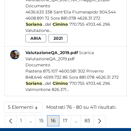
Documento
4636.633 338 Sant'Elia Fiumerapido 904.544
4608.891 72 Sora 881.078 4626.31 272
Soriano
...del
Cimino
770.755 4703.46 296
Valutazione...
ARIA
2021
ValutazioneQA_2019.pdf
Scarica
ValutazioneQA_2019.pdf
Documento
Pastena 875.107 4600.581 302 Priverno
848.646 4599.732 86 Sora 881.078 4626.31 272
Soriano
...del
Cimino
770.755 4703.46 296
Valmontone 826.371...
5 Elementi
Mostrati 76 - 80 su 411 risultati.
Per pagina
1
...
15
16
17
...
83
Pagina
Pagine intermedie
Pagina
Pagina
Pagina
Pagine intermedie
Pagina