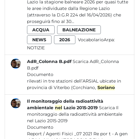
Lazio la stagione balneare 2026 per quasi tutte
le aree individuate dalla Regione Lazio
(attraverso la D.G.R 224 del 16/04/2026) che
proseguirà fino al 30...
ACQUA
BALNEAZIONE
NEWS
2026
VocabolarioArpa:
NOTIZIE
AdR_Colonna B.pdf
Scarica AdR_Colonna
B.pdf
Documento
rilevati in tre stazioni dell’ARSIAL ubicate in
provincia di Viterbo (Corchiano,
Soriano
Il monitoraggio della radioattività
ambientale
nel
Lazio 2015-2019
Scarica Il
monitoraggio della radioattività ambientale
nel Lazio 2015-2019
Documento
Report / Agenti Fisici _07 2021 Re por t - A gen