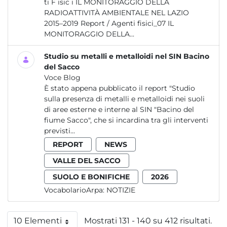
ti F isic i IL MONITORAGGIO DELLA
RADIOATTIVITÀ AMBIENTALE NEL LAZIO
2015–2019 Report / Agenti fisici_07 IL
MONITORAGGIO DELLA...
Studio su metalli e metalloidi nel SIN Bacino
del Sacco
Voce Blog
È stato appena pubblicato il report "Studio
sulla presenza di metalli e metalloidi nei suoli
di aree esterne e interne al SIN "Bacino del
fiume Sacco", che si incardina tra gli interventi
previsti...
REPORT
NEWS
VALLE DEL SACCO
SUOLO E BONIFICHE
2026
VocabolarioArpa:
NOTIZIE
10 Elementi
Mostrati 131 - 140 su 412 risultati.
Per pagina