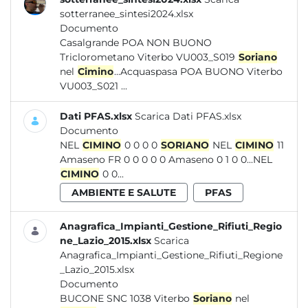
sotterranee_sintesi2024.xlsx
Documento
Casalgrande POA NON BUONO
Triclorometano Viterbo VU003_S019
Soriano
nel
Cimino
...Acquaspasa POA BUONO Viterbo
VU003_S021 ...
Dati PFAS.xlsx
Scarica Dati PFAS.xlsx
Documento
NEL
CIMINO
0 0 0 0
SORIANO
NEL
CIMINO
11
Amaseno FR 0 0 0 0 0 Amaseno 0 1 0 0...NEL
CIMINO
0 0...
AMBIENTE E SALUTE
PFAS
Anagrafica_Impianti_Gestione_Rifiuti_Regio
ne_Lazio_2015.xlsx
Scarica
Anagrafica_Impianti_Gestione_Rifiuti_Regione
_Lazio_2015.xlsx
Documento
BUCONE SNC 1038 Viterbo
Soriano
nel