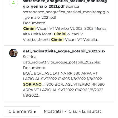
sotterranee_anagrafica_stazioni_monitorag
gio_gennaio_2021.pdf
Scarica
sotterranee_anagrafica_stazioni_monitoraggio
_gennaio_2021.pdf
Documento
Cimini
-Vicani VT Viterbo VU003_S003 Mensa
alta Unità Monti
Cimini
-Vicani VT
Viterbo...Monti
Cimini
-Vicani VT Vetralla...
dati_radioattivita_acque_potabili_2022.xlsx
Scarica
dati_radioattivita_acque_potabili_2022.xlsx
Documento
BQ/L BQ/L ASL LATINA RR 380 ARPA VT
LAZIO AL SVT2022 014193 1/8/2022 1/8/2022
SORIANO
...1.800 BQ/L ASL VITERBO RR 380
ARPA VT LAZIO AL SVT2022 014196 1/8/2022
1/8/2022...
10 Elementi
Mostrati 1 - 10 su 412 risultati.
Per pagina