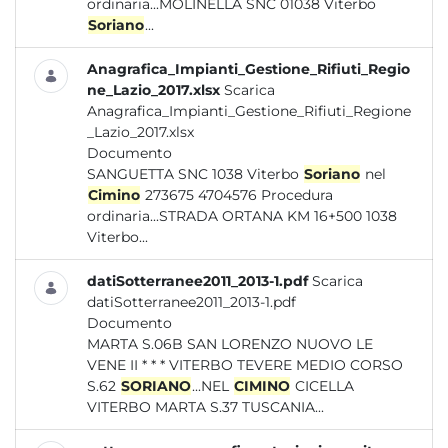
ordinaria...MOLINELLA SNC 01038 Viterbo
Soriano
...
Anagrafica_Impianti_Gestione_Rifiuti_Regio
ne_Lazio_2017.xlsx
Scarica
Anagrafica_Impianti_Gestione_Rifiuti_Regione
_Lazio_2017.xlsx
Documento
SANGUETTA SNC 1038 Viterbo
Soriano
nel
Cimino
273675 4704576 Procedura
ordinaria...STRADA ORTANA KM 16+500 1038
Viterbo...
datiSotterranee2011_2013-1.pdf
Scarica
datiSotterranee2011_2013-1.pdf
Documento
MARTA S.06B SAN LORENZO NUOVO LE
VENE II * * * VITERBO TEVERE MEDIO CORSO
S.62
SORIANO
...NEL
CIMINO
CICELLA
VITERBO MARTA S.37 TUSCANIA...