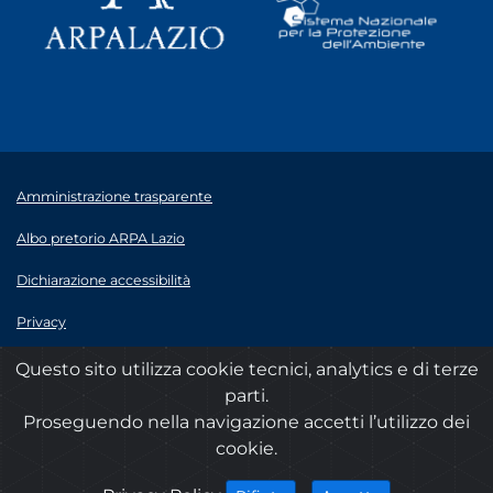
Amministrazione trasparente
Albo pretorio ARPA Lazio
Dichiarazione accessibilità
Privacy
Note legali
Questo sito utilizza cookie tecnici, analytics e di terze
parti.
© 2020 ARPA Lazio - P.Iva 00915900575
Proseguendo nella navigazione accetti l’utilizzo dei
cookie.
cookies