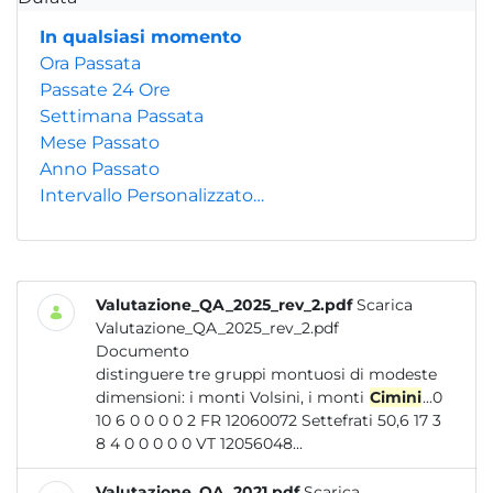
In qualsiasi momento
Ora Passata
Passate 24 Ore
Settimana Passata
Mese Passato
Anno Passato
Intervallo Personalizzato…
Valutazione_QA_2025_rev_2.pdf
Scarica
Valutazione_QA_2025_rev_2.pdf
Documento
distinguere tre gruppi montuosi di modeste
dimensioni: i monti Volsini, i monti
Cimini
...0
10 6 0 0 0 0 2 FR 12060072 Settefrati 50,6 17 3
8 4 0 0 0 0 0 VT 12056048...
Valutazione_QA_2021.pdf
Scarica