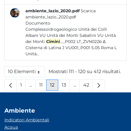
ambiente_lazio_2020.pdf
Scarica
ambiente_lazio_2020.pdf
Documento
Complessoidrogeologico Unità dei Colli
Albani VU Unità dei Monti Sabatini VU Unità
dei Monti
Cimini
..._P002 LT_ZVN022b ∆
Cisterna di Latina J VU001_P001 S.05 Roma L
Unità...
10 Elementi
Mostrati 111 - 120 su 412 risultati.
Per pagina
1
...
11
12
13
...
42
Pagina
Pagine intermedie
Pagina
Pagina
Pagina
Pagine intermedie
Pagina
Ambiente
Indicatori Ambientali
Acqua