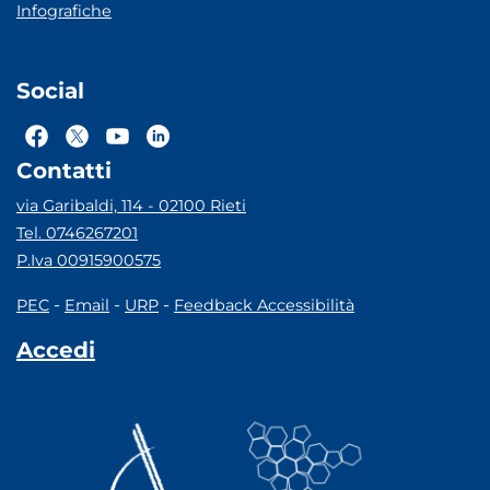
Infografiche
Social
Contatti
via Garibaldi, 114 - 02100 Rieti
Tel. 0746267201
P.Iva 00915900575
-
-
-
PEC
Email
URP
Feedback Accessibilità
Accedi