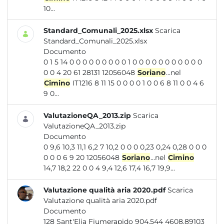
10...
Standard_Comunali_2025.xlsx
Scarica
Standard_Comunali_2025.xlsx
Documento
0 1 5 14 0 0 0 0 0 0 0 0 0 1 0 0 0 0 0 0 0 0 0 0 0
0 0 4 20 61 28131 12056048
Soriano
...nel
Cimino
IT1216 8 11 15 0 0 0 0 1 0 0 6 8 11 0 0 4 6
9 0...
ValutazioneQA_2013.zip
Scarica
ValutazioneQA_2013.zip
Documento
0 9,6 10,3 11,1 6,2 7 10,2 0 0 0 0,23 0,24 0,28 0 0 0
0 0 0 6 9 20 12056048
Soriano
...nel
Cimino
14,7 18,2 22 0 0 4 9,4 12,6 17,4 16,7 19,9...
Valutazione qualità aria 2020.pdf
Scarica
Valutazione qualità aria 2020.pdf
Documento
128 Sant'Elia Fiumerapido 904.544 4608.89103