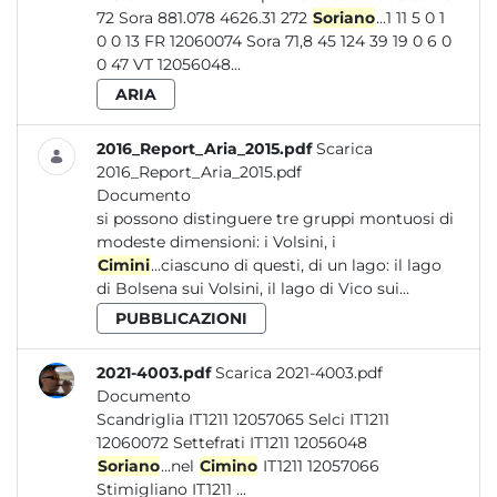
72 Sora 881.078 4626.31 272
Soriano
...1 11 5 0 1
0 0 13 FR 12060074 Sora 71,8 45 124 39 19 0 6 0
0 47 VT 12056048...
ARIA
2016_Report_Aria_2015.pdf
Scarica
2016_Report_Aria_2015.pdf
Documento
si possono distinguere tre gruppi montuosi di
modeste dimensioni: i Volsini, i
Cimini
...ciascuno di questi, di un lago: il lago
di Bolsena sui Volsini, il lago di Vico sui...
PUBBLICAZIONI
2021-4003.pdf
Scarica 2021-4003.pdf
Documento
Scandriglia IT1211 12057065 Selci IT1211
12060072 Settefrati IT1211 12056048
Soriano
...nel
Cimino
IT1211 12057066
Stimigliano IT1211 ...