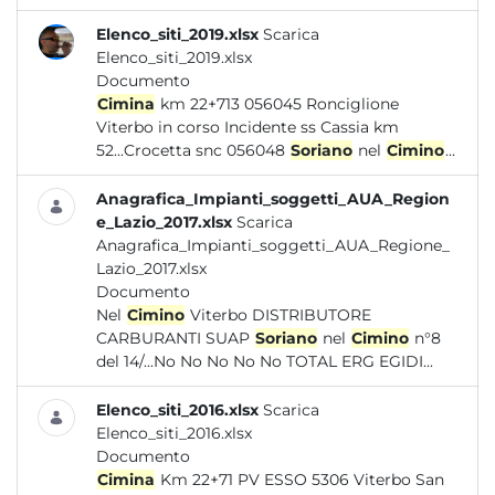
Elenco_siti_2019.xlsx
Scarica
Elenco_siti_2019.xlsx
Documento
Cimina
km 22+713 056045 Ronciglione
Viterbo in corso Incidente ss Cassia km
52...Crocetta snc 056048
Soriano
nel
Cimino
...
Anagrafica_Impianti_soggetti_AUA_Region
e_Lazio_2017.xlsx
Scarica
Anagrafica_Impianti_soggetti_AUA_Regione_
Lazio_2017.xlsx
Documento
Nel
Cimino
Viterbo DISTRIBUTORE
CARBURANTI SUAP
Soriano
nel
Cimino
n°8
del 14/...No No No No No TOTAL ERG EGIDI...
Elenco_siti_2016.xlsx
Scarica
Elenco_siti_2016.xlsx
Documento
Cimina
Km 22+71 PV ESSO 5306 Viterbo San