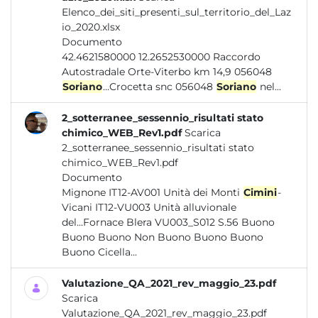
Elenco_dei_siti_presenti_sul_territorio_del_Laz
io_2020.xlsx
Documento
42.4621580000 12.2652530000 Raccordo
Autostradale Orte-Viterbo km 14,9 056048
Soriano
...Crocetta snc 056048
Soriano
nel...
2_sotterranee_sessennio_risultati stato
chimico_WEB_Rev1.pdf
Scarica
2_sotterranee_sessennio_risultati stato
chimico_WEB_Rev1.pdf
Documento
Mignone IT12-AV001 Unità dei Monti
Cimini
-
Vicani IT12-VU003 Unità alluvionale
del...Fornace Blera VU003_S012 S.56 Buono
Buono Buono Non Buono Buono Buono
Buono Cicella...
Valutazione_QA_2021_rev_maggio_23.pdf
Scarica
Valutazione_QA_2021_rev_maggio_23.pdf