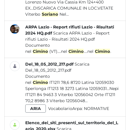
Lorenzo Nuovo Via Cassia Km 124+400
EX...DISCARICA COMUNALE IN LOC.VETATE
Viterbo
Soriano
Nel...
ARPA Lazio - Report rifiuti Lazio - Risultati
2024 HQ.pdf
Scarica ARPA Lazio - Report
rifiuti Lazio - Risultati 2024 HQ.pdf
Documento
nel
Cimino
(VT)....nel
Cimino
....nel
Cimino
.
Del_18_05_2012_217.pdf
Scarica
Del_18_05_2012_217.pdf
Documento
nel
Cimino
IT1211 78,6 8720 Latina 12059030
Sperlonga IT1213 18 3273 Latina 12059031...Nepi
IT1211 84 9463 3 Viterbo 12056042 Orte IT1211
70,2 8986 3 Viterbo 12056048...
ARIA
VocabolarioArpa:
NORMATIVE
Elenco_dei_siti_presenti_sul_territorio_del_L
azio_2020.xlsx
Scarica