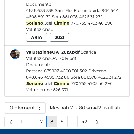
Documento
4636.633 338 Sant'Elia Fiumerapido 904.544
4608.891 72 Sora 881.078 4626.31 272
Soriano
...del
Cimino
770.755 4703.46 296
Valutazione...
ARIA
2021
ValutazioneQA_2019.pdf
Scarica
ValutazioneQA_2019.pdf
Documento
Pastena 875.107 4600.581 302 Priverno
848.646 4599.732 86 Sora 881.078 4626.31 272
Soriano
...del
Cimino
770.755 4703.46 296
Valmontone 826.371...
10 Elementi
Mostrati 71 - 80 su 412 risultati.
Per pagina
1
...
7
8
9
...
42
Pagina
Pagine intermedie
Pagina
Pagina
Pagina
Pagine intermedie
Pagina