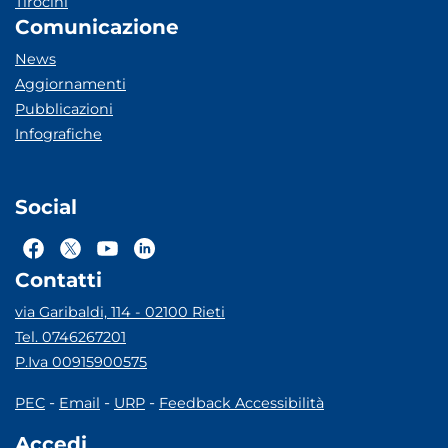
Tirocini
Comunicazione
News
Aggiornamenti
Pubblicazioni
Infografiche
Social
Contatti
via Garibaldi, 114 - 02100 Rieti
Tel. 0746267201
P.Iva 00915900575
-
-
-
PEC
Email
URP
Feedback Accessibilità
Accedi