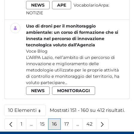
NEWS
APE
VocabolarioArpa:
NOTIZIE
Uso di droni per il monitoraggio
ambientale: un corso di formazione che si
innesta nel percorso di innovazione
tecnologica voluto dall’Agenzia
Voce Blog
L’ARPA Lazio, nell’ambito di un percorso di
innovazione e miglioramento delle
metodologie utilizzate per le proprie attività
di controllo e monitoraggio del territorio, ha
voluto partecipare...
NEWS
MONITORAGGI
10 Elementi
Mostrati 151 - 160 su 412 risultati.
Per pagina
1
...
15
16
17
...
42
Pagina
Pagine intermedie
Pagina
Pagina
Pagina
Pagine intermedie
Pagina