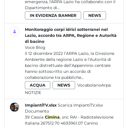
emergenza, l'ARPA Lazio ha collaborato con il
Dipartimento di...
IN EVIDENZA BANNER
NEWS
Monitoraggio corpi idrici sotterranei nel
Lazio, accordo tra ARPA, Regione e Autorità
di bacino
Voce Blog
Il 12 dicembre 2022 l’ARPA Lazio, la Direzione
Ambiente della regione Lazio e l’Autorità di
bacino distrettuale dell’Appennino centrale
hanno sottoscritto un accordo di
collaborazione tra pubbliche...
ACQUA
NEWS
VocabolarioArpa:
NOTIZIE
ImpiantiTV.xlsx
Scarica ImpiantiTV.xlsx
Documento
39 Cassia
Cimina
, snc RAI - Radiotelevisione
Italiana 267512.70 4693961.07 Canino