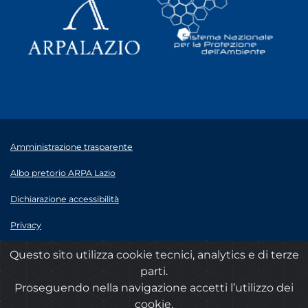
Amministrazione trasparente
Albo pretorio ARPA Lazio
Dichiarazione accessibilità
Privacy
Note legali
Questo sito utilizza cookie tecnici, analytics e di terze
parti.
© 2020 ARPA Lazio - P.Iva 00915900575
Proseguendo nella navigazione accetti l’utilizzo dei
cookie.