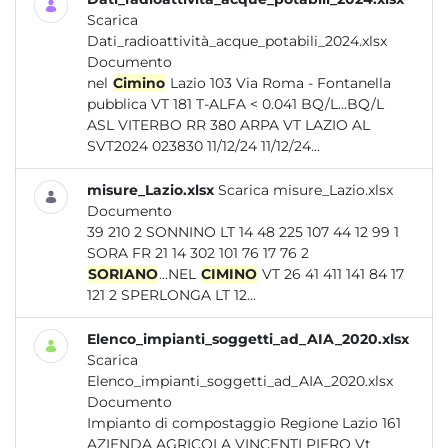
Scarica
Dati_radioattività_acque_potabili_2024.xlsx
Documento
nel
Cimino
Lazio 103 Via Roma - Fontanella
pubblica VT 181 T-ALFA < 0.041 BQ/L...BQ/L
ASL VITERBO RR 380 ARPA VT LAZIO AL
SVT2024 023830 11/12/24 11/12/24...
misure_Lazio.xlsx
Scarica misure_Lazio.xlsx
Documento
39 210 2 SONNINO LT 14 48 225 107 44 12 99 1
SORA FR 21 14 302 101 76 17 76 2
SORIANO
...NEL
CIMINO
VT 26 41 411 141 84 17
121 2 SPERLONGA LT 12...
Elenco_impianti_soggetti_ad_AIA_2020.xlsx
Scarica
Elenco_impianti_soggetti_ad_AIA_2020.xlsx
Documento
Impianto di compostaggio Regione Lazio 161
AZIENDA AGRICOLA VINCENTI PIERO Vt