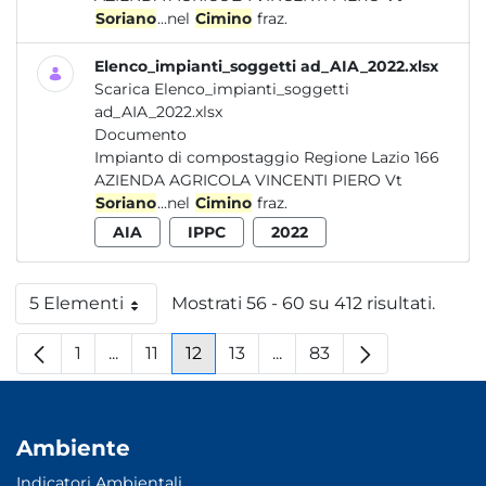
Soriano
...nel
Cimino
fraz.
Elenco_impianti_soggetti ad_AIA_2022.xlsx
Scarica Elenco_impianti_soggetti
ad_AIA_2022.xlsx
Documento
Impianto di compostaggio Regione Lazio 166
AZIENDA AGRICOLA VINCENTI PIERO Vt
Soriano
...nel
Cimino
fraz.
AIA
IPPC
2022
5 Elementi
Mostrati 56 - 60 su 412 risultati.
Per pagina
1
...
11
12
13
...
83
Pagina
Pagine intermedie
Pagina
Pagina
Pagina
Pagine intermedie
Pagina
Ambiente
Indicatori Ambientali