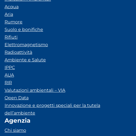
Acqua
Aria
Rumore
Suolo e bonifiche
Rifiuti
Elettromagnetismo
Radioattività
Ambiente e Salute
IPPC
AUA
RIR
Valutazioni ambientali – VIA
Open Data
Innovazione e progetti speciali per la tutela
dell’ambiente
Agenzia
Chi siamo